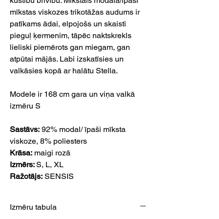
kustību brīvību. Mīkstais modāla/īpaši
mīkstas viskozes trikotāžas audums ir
patīkams ādai, elpojošs un skaisti
pieguļ ķermenim, tāpēc naktskrekls
lieliski piemērots gan miegam, gan
atpūtai mājās. Labi izskatīsies un
valkāsies kopā ar halātu Stella.
Modele ir 168 cm gara un viņa valkā
izmēru S
Sastāvs:
92% modal/ īpaši mīksta
viskoze, 8% poliesters
Krāsa:
maigi rozā
Izmērs:
S, L, XL
Ražotājs:
SENSIS
Izmēru tabula