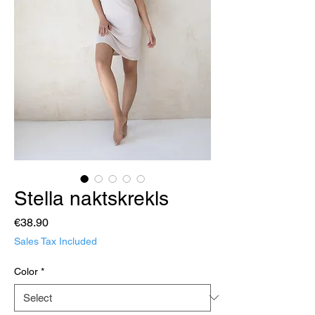
Stella naktskrekls
Price
€38.90
Sales Tax Included
Color
*