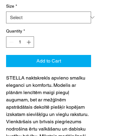
Size
*
Quantity
*
Add to Cart
STELLA naktskrekls apvieno smalku
eleganci un komfortu. Modelis ar
plānām lencītēm maigi pieguļ
augumam, bet ar mežģīnēm
apstrādātais dekoltē piešķir kopējam
izskatam sievišķīgu un vieglu raksturu.
Vienkāršais un brīvais piegriezums
nodrošina ērtu valkāšanu un dabisku