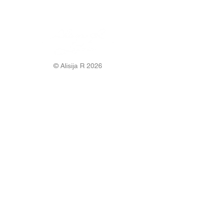
© Alisija R 2026
WORKING HOURS: M-F
8.00-17.00
PHONE:
+37125499788
E-MAIL:
info@alisijar.lv
ADDRESS:
Voldemāra Baloža street 13a, Valmiera, LV-
4201