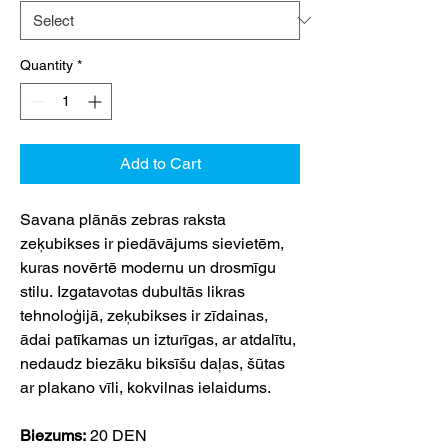
Quantity
*
Add to Cart
Savana plānās zebras raksta
zeķubikses ir piedāvājums sievietēm,
kuras novērtē modernu un drosmīgu
stilu. Izgatavotas dubultās likras
tehnoloģijā, zeķubikses ir zīdainas,
ādai patīkamas un izturīgas, ar atdalītu,
nedaudz biezāku biksīšu daļas, šūtas
ar plakano vīli, kokvilnas ielaidums.
Biezums:
20 DEN