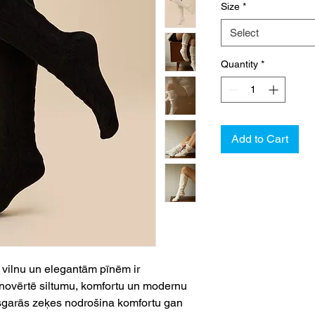
Size
*
Select
Quantity
*
Add to Cart
 vilnu un elegantām pīnēm ir
s novērtē siltumu, komfortu un modernu
 pusgarās zeķes nodrošina komfortu gan