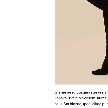
Šīs sieviešu pusgarās zeķes ar
lieliska izvēle sievietēm, kura
stilu. Šīs biezās, īpaši siltās