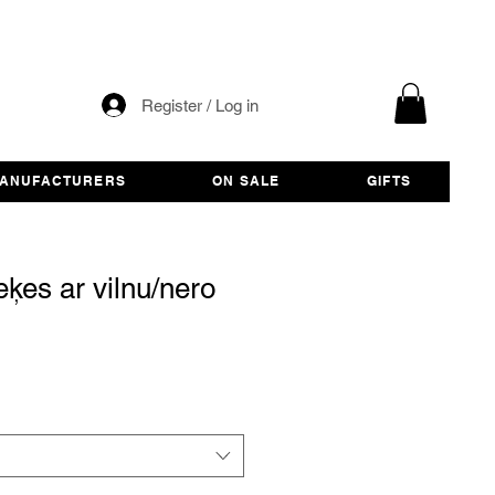
Register / Log in
ANUFACTURERS
ON SALE
GIFTS
ķes ar vilnu/nero