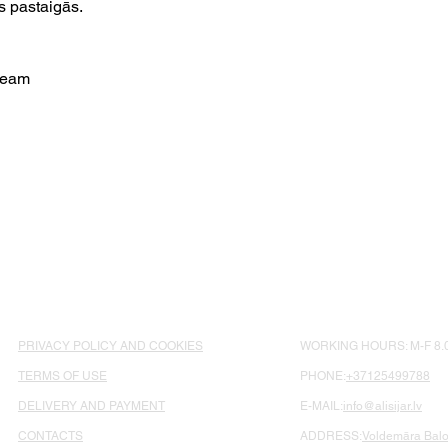
s pastaigās.
cream
PRIVACY POLICY AND COOKIES
WORKING HOURS: M-F 8.0
TERMS OF USE
PHONE:
+37125499788
DELIVERY AND PAYMENT
E-MAIL:
info@alisijar.lv
CONTACTS
ADDRESS:
Voldemāra Balož