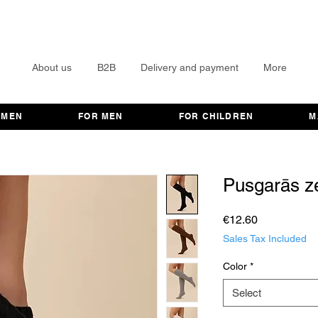
About us
B2B
Delivery and payment
More
OMEN
FOR MEN
FOR CHILDREN
M
Pusgarās ze
Price
€12.60
Sales Tax Included
Color
*
Select