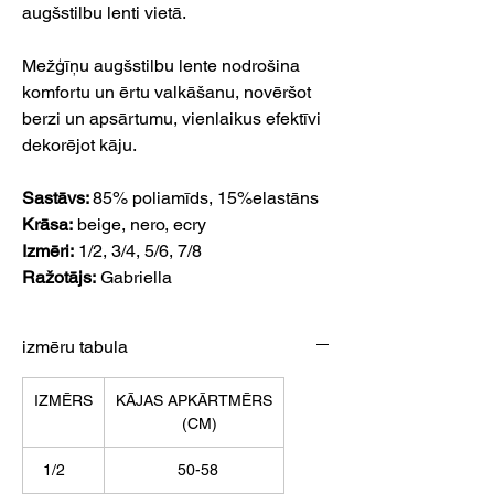
augšstilbu lenti vietā.
Mežģīņu augšstilbu lente nodrošina
komfortu un ērtu valkāšanu, novēršot
berzi un apsārtumu, vienlaikus efektīvi
dekorējot kāju.
Sastāvs:
85% poliamīds, 15%elastāns
Krāsa:
beige, nero, ecry
Izmēri:
1/2, 3/4, 5/6, 7/8
Ražotājs:
Gabriella
izmēru tabula
IZMĒRS
KĀJAS APKĀRTMĒRS
(CM)
1/2
50-58