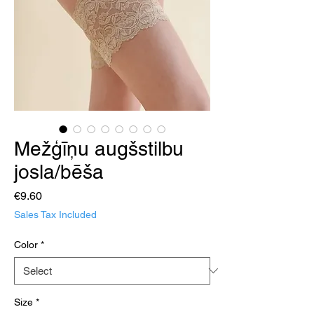
Mežģīņu augšstilbu
josla/bēša
Price
€9.60
Sales Tax Included
Color
*
Size
*