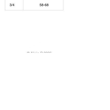
3/4
58-68
© Alisija R 2026
WORKING HOURS: M-F
8.00-17.00
PHONE:
+37125499788
E-MAIL:
info@alisijar.lv
ADDRESS:
Voldemāra Baloža street 13a, Valmiera, LV-
4201