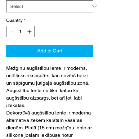
Quantity
*
Add to Cart
Mežģīņu augšstilbu lente ir moderns,
estētisks aksesuārs, kas novērš berzi
un sāpīgumu jutīgajā augšstilbu zonā.
Augšstilbu lente ne tikai kalpo kā
augšstilbu aizsargs, bet arī ļoti labi
izskatās.
Dekoratīvā augšstilbu lente ir moderna
alternatīva zeķēm karstām vasaras
dienām. Platā (15 cm) mežģīņu lente ar
silikona joslām iekšpusē notur