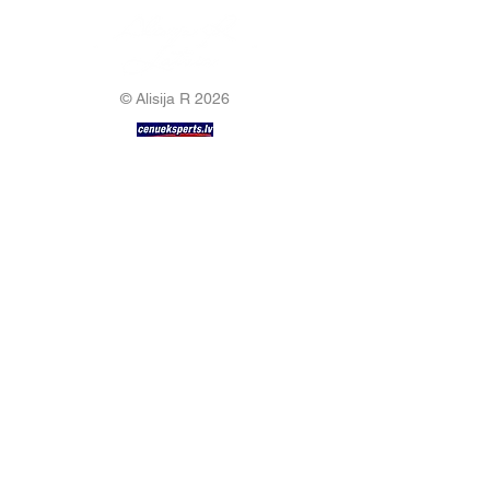
© Alisija R 2026
WORKING HOURS: M-F
8.00-17.00
PHONE:
+37125499788
E-MAIL:
info@alisijar.lv
ADDRESS:
Voldemāra Baloža street 13a, Valmiera, LV-
4201