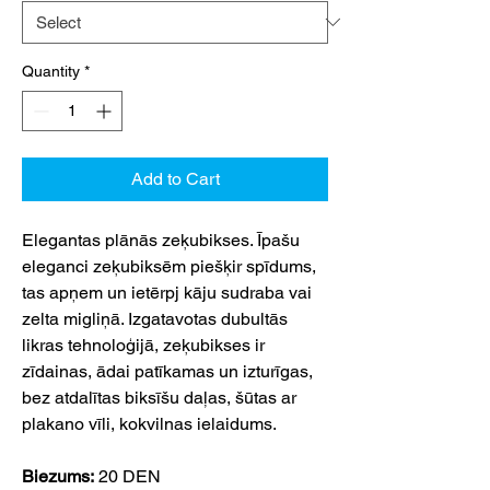
Quantity
*
Add to Cart
Elegantas plānās zeķubikses. Īpašu
eleganci zeķubiksēm piešķir spīdums,
tas apņem un ietērpj kāju sudraba vai
zelta migliņā. Izgatavotas dubultās
likras tehnoloģijā, zeķubikses ir
zīdainas, ādai patīkamas un izturīgas,
bez atdalītas biksīšu daļas, šūtas ar
plakano vīli, kokvilnas ielaidums.
Biezums:
20 DEN