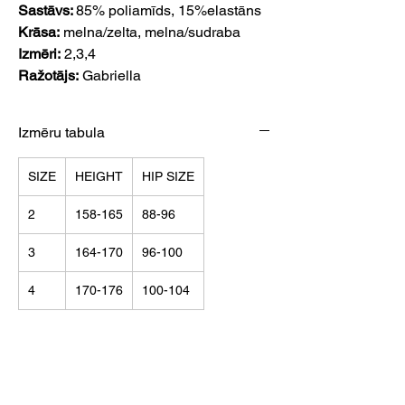
Sastāvs:
85% poliamīds, 15%elastāns
Krāsa:
melna/zelta, melna/sudraba
Izmēri:
2,3,4
Ražotājs:
Gabriella
Izmēru tabula
SIZE
HEIGHT
HIP SIZE
2
158-165
88-96
3
164-170
96-100
4
170-176
100-104