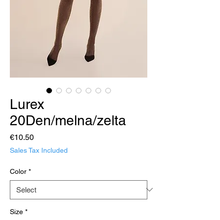
Lurex
20Den/melna/zelta
Price
€10.50
Sales Tax Included
Color
*
Size
*