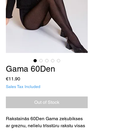
Gama 60Den
Price
€11.90
Sales Tax Included
Out of Stock
Rakstainās 60Den Gama zeķubikses
ar greznu, nelielu trīsstūru rakstu visas