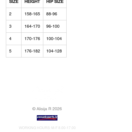
SIZE
HEIGHT
HIP SIZE
2
158-165
88-96
3
164-170
96-100
4
170-176
100-104
5
176-182
104-128
© Alisija R 2026
WORKING HOURS: M-F
8.00-17.00