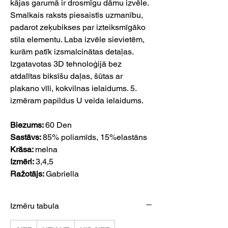
kājas garumā ir drosmīgu dāmu izvēle.
Smalkais raksts piesaistīs uzmanību,
padarot zeķubikses par izteiksmīgāko
stila elementu. Laba izvēle sievietēm,
kurām patīk izsmalcinātas detaļas.
Izgatavotas 3D tehnoloģijā bez
atdalītas biksīšu daļas, šūtas ar
plakano vīli, kokvilnas ielaidums. 5.
izmēram papildus U veida ielaidums.
Biezums:
60 Den
Sastāvs:
85% poliamīds, 15%elastāns
Krāsa:
melna
Izmēri:
3,4,5
Ražotājs:
Gabriella
Izmēru tabula