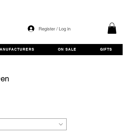
Register / Log in
ANUFACTURERS
ON SALE
GIFTS
Den
e