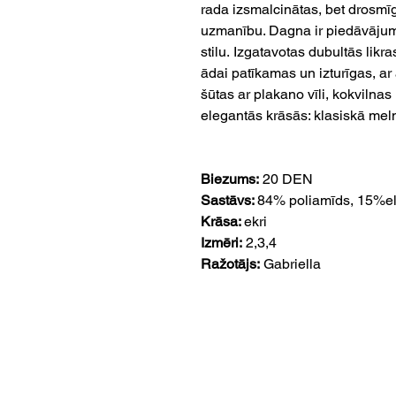
rada izsmalcinātas, bet drosmī
uzmanību. Dagna ir piedāvājums
stilu. Izgatavotas dubultās likr
ādai patīkamas un izturīgas, ar
šūtas ar plakano vīli, kokvilna
elegantās krāsās: klasiskā meln
Biezums:
20 DEN
Sastāvs:
84% poliamīds, 15%el
Krāsa:
ekri
Izmēri:
2,3,4
Ražotājs:
Gabriella