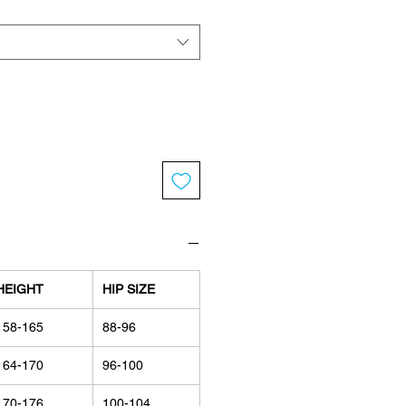
HEIGHT
HIP SIZE
158-165
88-96
164-170
96-100
170-176
100-104