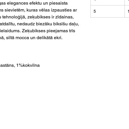
gas elegances efektu un piesaista
 sievietēm, kuras vēlas izpausties ar
5
as tehnoloģijā, zeķubikses ir zīdainas,
 atdalītu, nedaudz biezāku biksīšu daļu,
s ielaidums.
Zeķubikses pieejamas trīs
ā, siltā mocca un delikātā ekri.
astāns, 1%kokvilna