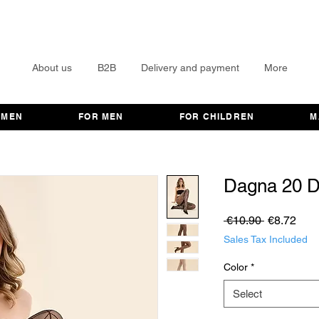
About us
B2B
Delivery and payment
More
OMEN
FOR MEN
FOR CHILDREN
M
Dagna 20 
Regular
Sale
 €10.90 
€8.72
Price
Pric
Sales Tax Included
Color
*
Select