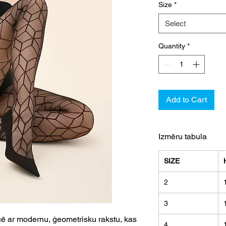
Size
*
Select
Quantity
*
Add to Cart
Izmēru tabula
SIZE
2
3
ē ar modernu, ģeometrisku rakstu, kas
4