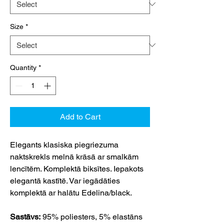
Size
*
Quantity
*
Add to Cart
Elegants klasiska piegriezuma
naktskrekls melnā krāsā ar smalkām
lencītēm. Komplektā biksītes. Iepakots
elegantā kastītē. Var iegādāties
komplektā ar halātu Edelina/black.
Sastāvs:
95% poliesters, 5% elastāns