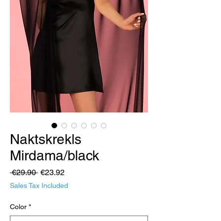
Naktskrekls
Mirdama/black
Regular
Sale
 €29.90 
€23.92
Price
Price
Sales Tax Included
Color
*