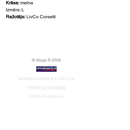
Krāsa:
melna
Izmērs: L
Ražotājs:
LivCo Corsetti
© Alisija R 2026
WORKING HOURS: M-F
8.00-17.00
PHONE:
+37125499788
E-MAIL:
info@alisijar.lv
ADDRESS:
Voldemāra Baloža street 13a, Valmiera, LV-
4201