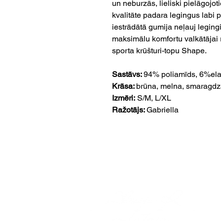
un neburzās, lieliski pielāgojot
kvalitāte padara legingus labi 
iestrādātā gumija neļauj legingi
maksimālu komfortu valkātājai r
sporta krūšturi-topu Shape.
Sastāvs:
94% poliamīds, 6%ela
Krāsa:
brūna, melna, smaragdz
Izmēri:
S/M, L/XL
Ražotājs:
Gabriella