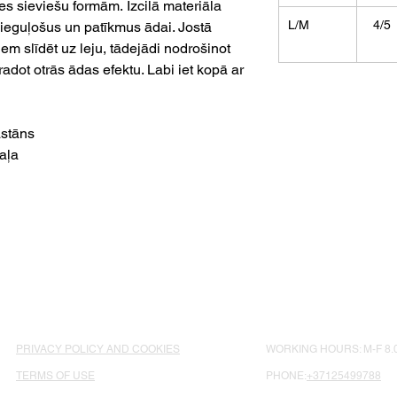
ies sieviešu formām. Izcilā materiāla
L/M
4/5
pieguļošus un patīkmus ādai. Jostā
em slīdēt uz leju, tādejādi nodrošinot
adot otrās ādas efektu. Labi iet kopā ar
stāns
aļa
PRIVACY POLICY AND COOKIES
WORKING HOURS: M-F 8.0
TERMS OF USE
PHONE:
+37125499788