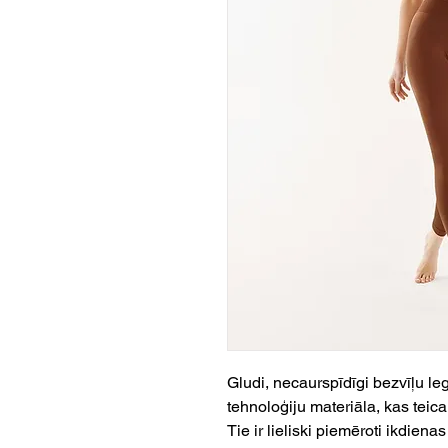
Gludi, necaurspīdīgi bezvīļu le
tehnoloģiju materiāla, kas teica
Tie ir lieliski piemēroti ikdiena