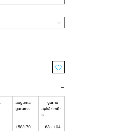
t
auguma
gurnu
garums
apkārtmēr
s
158/170
88 - 104