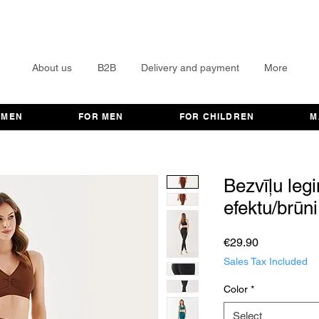
About us
B2B
Delivery and payment
More
OMEN
FOR MEN
FOR CHILDREN
M
Bezvīļu leg
efektu/brūni
Price
€29.90
Sales Tax Included
Color
*
Select