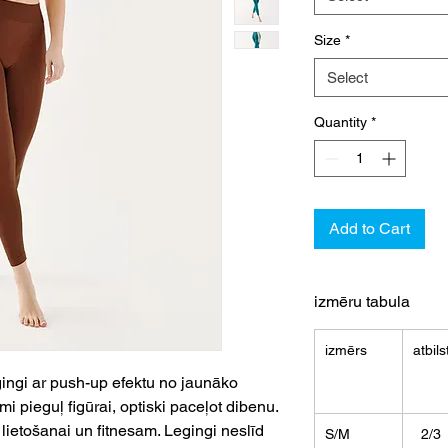
Size
*
Select
Quantity
*
Add to Cart
izmēru tabula
izmērs
atbils
gingi ar push-up efektu no jaunāko
mi pieguļ figūrai, optiski paceļot dibenu.
s lietošanai un fitnesam. Legingi neslīd
S/M
2/3