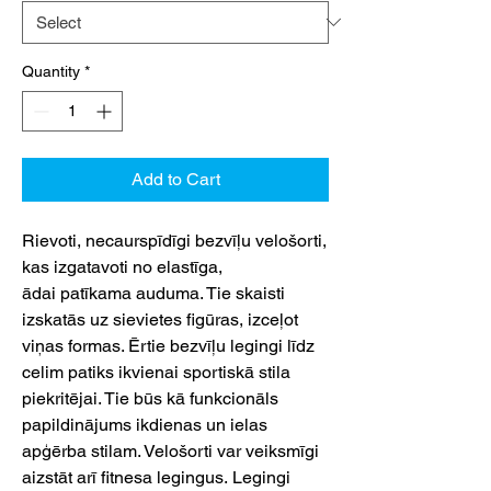
Quantity
*
Add to Cart
Rievoti, necaurspīdīgi bezvīļu velošorti,
kas izgatavoti no elastīga,
ādai patīkama auduma. Tie skaisti
izskatās uz sievietes figūras, izceļot
viņas formas. Ērtie bezvīļu legingi līdz
celim patiks ikvienai sportiskā stila
piekritējai. Tie būs kā funkcionāls
papildinājums ikdienas un ielas
apģērba stilam. Velošorti var veiksmīgi
aizstāt arī fitnesa legingus. Legingi