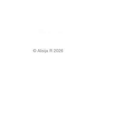
© Alisija R 2026
WORKING HOURS: M-F
8.00-17.00
PHONE:
+37125499788
E-MAIL:
info@alisijar.lv
ADDRESS:
Voldemāra Baloža street 13a, Valmiera, LV-
4201