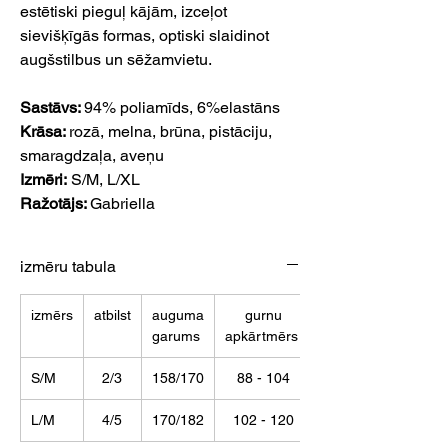
estētiski pieguļ kājām, izceļot
sievišķīgās formas, optiski slaidinot
augšstilbus un sēžamvietu.
Sastāvs:
94% poliamīds, 6%elastāns
Krāsa:
rozā, melna, brūna, pistāciju,
smaragdzaļa, aveņu
Izmēri:
S/M, L/XL
Ražotājs:
Gabriella
izmēru tabula
izmērs
atbilst
auguma
gurnu
garums
apkārtmērs
S/M
2/3
158/170
88 - 104
L/M
4/5
170/182
102 - 120