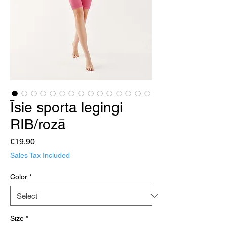
Īsie sporta legingi
RIB/rozā
Price
€19.90
Sales Tax Included
Color
*
Size
*