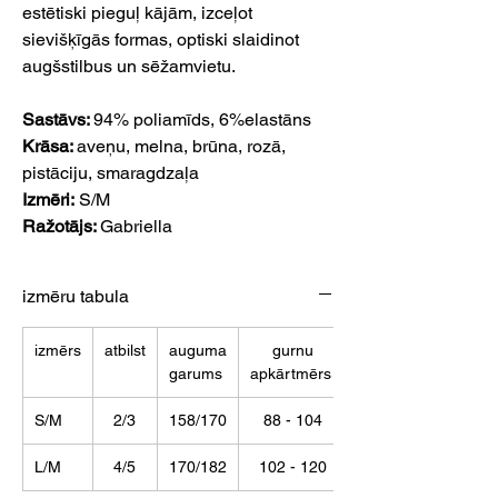
estētiski pieguļ kājām, izceļot
sievišķīgās formas, optiski slaidinot
augšstilbus un sēžamvietu.
Sastāvs:
94% poliamīds, 6%elastāns
Krāsa:
aveņu,
melna, brūna, rozā,
pistāciju, smaragdzaļa
Izmēri:
S/M
Ražotājs:
Gabriella
izmēru tabula
izmērs
atbilst
auguma
gurnu
garums
apkārtmērs
S/M
2/3
158/170
88 - 104
L/M
4/5
170/182
102 - 120