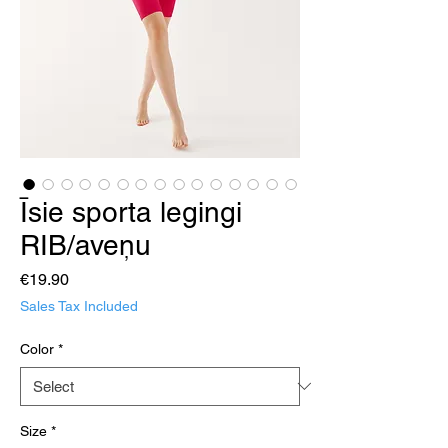
Īsie sporta legingi
RIB/aveņu
Price
€19.90
Sales Tax Included
Color
*
Size
*