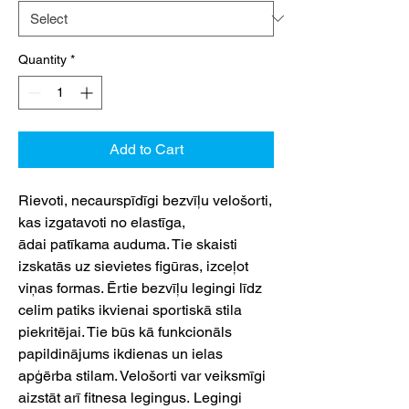
Quantity
*
Add to Cart
Rievoti, necaurspīdīgi bezvīļu velošorti,
kas izgatavoti no elastīga,
ādai patīkama auduma. Tie skaisti
izskatās uz sievietes figūras, izceļot
viņas formas. Ērtie bezvīļu legingi līdz
celim patiks ikvienai sportiskā stila
piekritējai. Tie būs kā funkcionāls
papildinājums ikdienas un ielas
apģērba stilam. Velošorti var veiksmīgi
aizstāt arī fitnesa legingus. Legingi