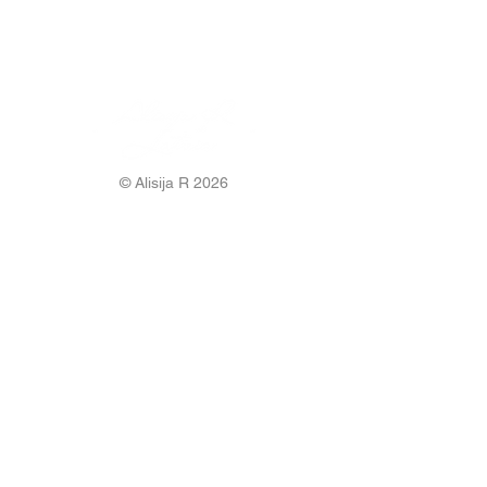
© Alisija R 2026
WORKING HOURS: M-F
8.00-17.00
PHONE:
+37125499788
E-MAIL:
info@alisijar.lv
ADDRESS:
Voldemāra Baloža street 13a, Valmiera, LV-
4201