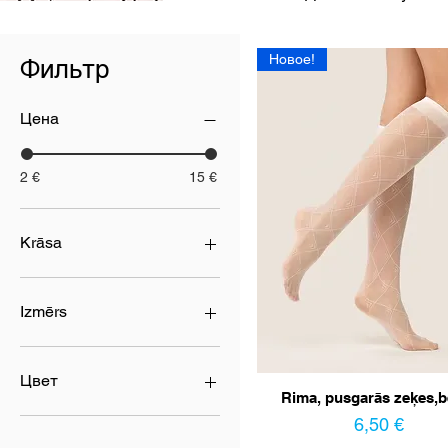
Новое!
Фильтр
Цена
2 €
15 €
Krāsa
Izmērs
35-38
39-42
Цвет
Rima, pusgarās zeķes,b
UNI
Цена
bordo
6,50 €
cacao