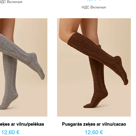
НДС Включая
НДС Включая
eķes ar vilnu/pelēkas
Pusgarās zeķes ar vilnu/cacao
Цена
Цена
12,60 €
12,60 €