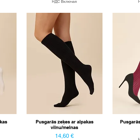
НДС Включая
akas
Pusgarās zeķes ar alpakas
Pusgarās
vilnu/melnas
Цена
14,60 €