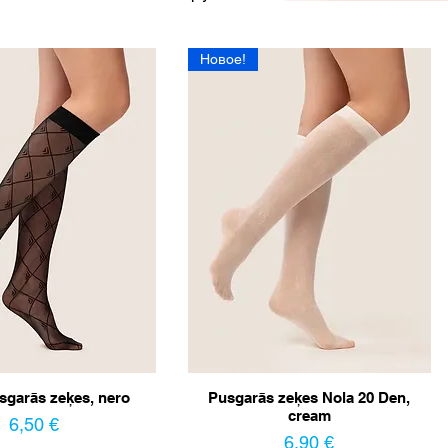
Новое!
sgarās zeķes, nero
Pusgarās zeķes Nola 20 Den,
cream
Цена
6,50 €
Цена
6,90 €