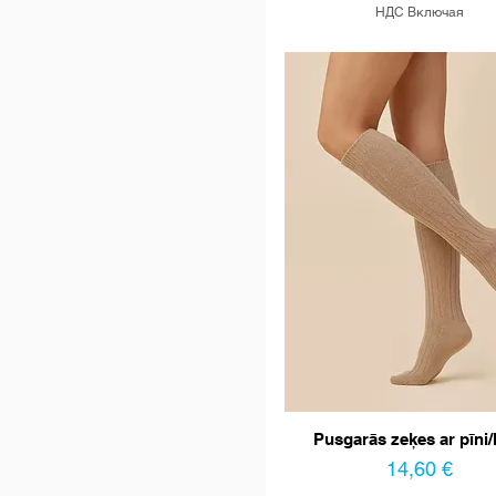
НДС Включая
Pusgarās zeķes ar pīni/l
Цена
14,60 €