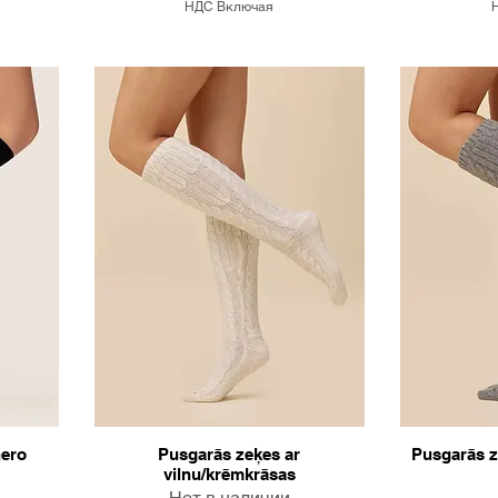
НДС Включая
nero
Pusgarās zeķes ar
Pusgarās z
vilnu/krēmkrāsas
Нет в наличии