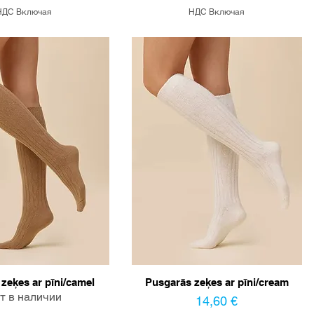
НДС Включая
НДС Включая
zeķes ar pīni/camel
Pusgarās zeķes ar pīni/cream
т в наличии
Цена
14,60 €