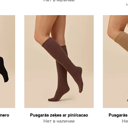
/nero
Pusgarās zeķes ar pīni/cacao
Pusgarās 
Нет в наличии
Не