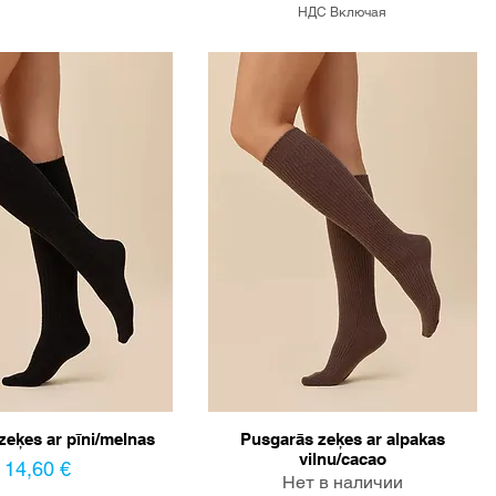
НДС Включая
zeķes ar pīni/melnas
Pusgarās zeķes ar alpakas
vilnu/cacao
Цена
14,60 €
Нет в наличии