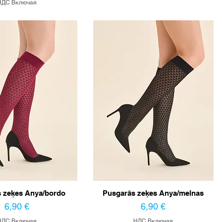
НДС Включая
 zeķes Anya/bordo
Pusgarās zeķes Anya/melnas
Цена
Цена
6,90 €
6,90 €
НДС Включая
НДС Включая