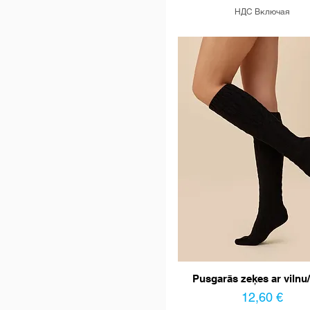
НДС Включая
Pusgarās zeķes ar vilnu
Цена
12,60 €