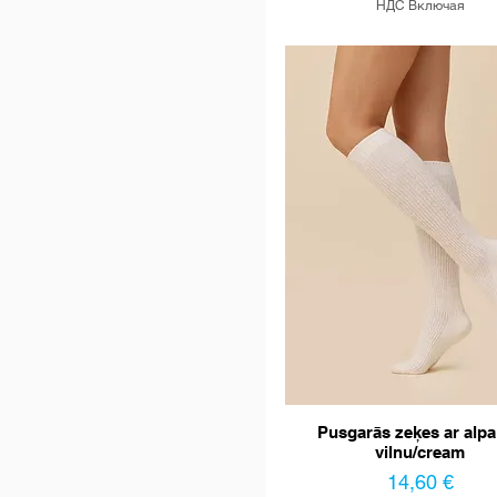
НДС Включая
Pusgarās zeķes ar alp
vilnu/cream
Цена
14,60 €