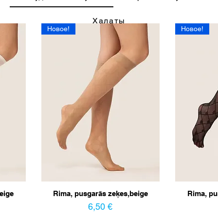
Халаты
Новое!
Новое!
eige
Rima, pusgarās zeķes,beige
Rima, pu
Цена
6,50 €