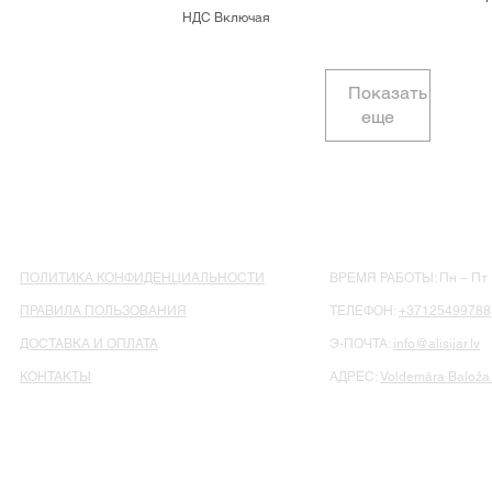
НДС Включая
Показать
еще
ПОЛИТИКА КОНФИДЕНЦИАЛЬНОСТИ
ВРЕМЯ РАБОТЫ: Пн – Пт : 
ПРАВИЛА ПОЛЬЗОВАНИЯ
ТЕЛЕФОН:
+37125499788
ДОСТАВКА И ОПЛАТА
Э-ПОЧТА:
info@alisijar.lv
КОНТАКТЫ
АДРЕС:
Voldemāra Baloža 