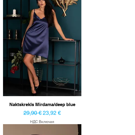
Naktskrekls Mirdama/deep blue
Обычная цена
Цена со скидкой
29,90 €
23,92 €
НДС Включая