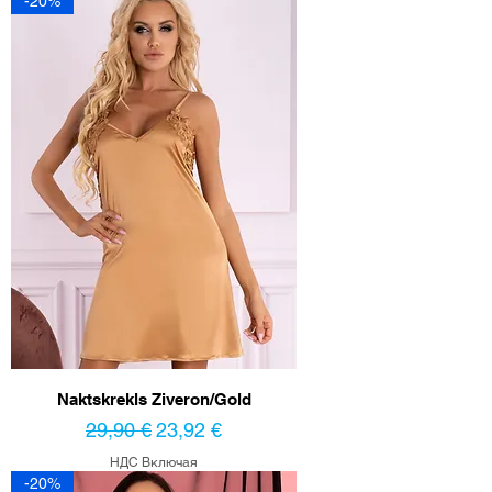
-20%
Naktskrekls Ziveron/Gold
Обычная цена
Цена со скидкой
29,90 €
23,92 €
НДС Включая
-20%