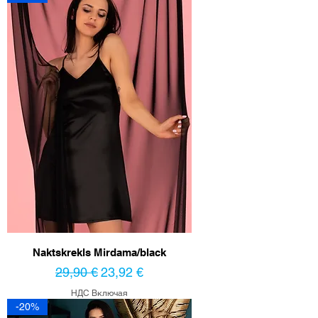
Naktskrekls Mirdama/black
Обычная цена
Цена со скидкой
29,90 €
23,92 €
НДС Включая
-20%