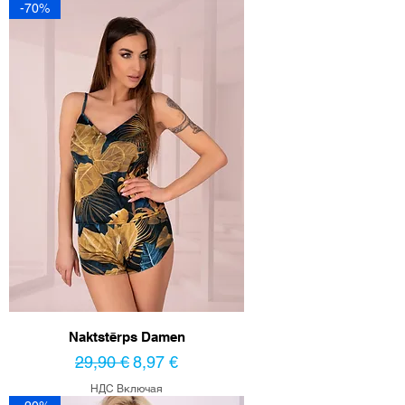
-70%
Naktstērps Damen
Обычная цена
Цена со скидкой
29,90 €
8,97 €
НДС Включая