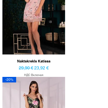
Naktskrekls Katissa
Обычная цена
Цена со скидкой
29,90 €
23,92 €
НДС Включая
-20%