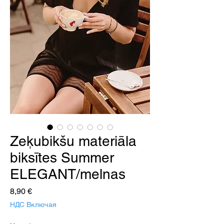
Zeķubikšu materiāla
biksītes Summer
ELEGANT/melnas
Цена
8,90 €
НДС Включая