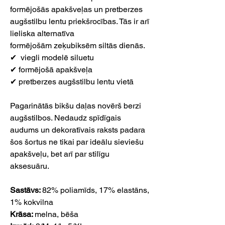
formējošās apakšveļas un pretberzes
augšstilbu lentu priekšrocības. Tās ir arī
lieliska alternatīva
formējošām zeķubiksēm siltās dienās.
✔ viegli modelē siluetu
✔ formējošā apakšveļa
✔ pretberzes augšstilbu lentu vietā
Pagarinātās bikšu daļas novērš berzi
augšstilbos. Nedaudz spīdīgais
audums un dekoratīvais raksts padara
šos šortus ne tikai par ideālu sieviešu
apakšveļu, bet arī par stilīgu
aksesuāru.
Sastāvs:
82% poliamīds, 17% elastāns,
1% kokvilna
Krāsa:
melna, bēša