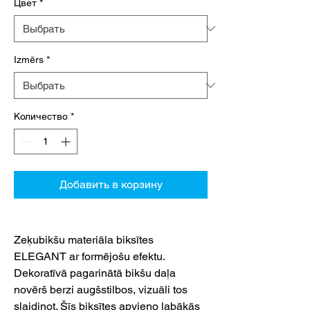
Цвет
*
Izmērs
*
Количество
*
Добавить в корзину
Zeķubikšu materiāla biksītes
ELEGANT ar formējošu efektu.
Dekoratīvā pagarinātā bikšu daļa
novērš berzi augšstilbos, vizuāli tos
slaidinot. Šīs biksītes apvieno labākās