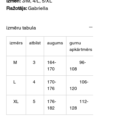
Izmēri:
3/M, 4/L, 5/XL
Ražotājs:
Gabriella
izmēru tabula
izmērs
atbilst
augums
gurnu
apkārtmērs
M
3
164-
96-
170
108
L
4
170-
106-
176
120
XL
5
176-
112-
182
128