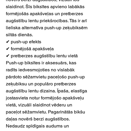
slaidinot. Šīs biksītes apvieno labākās
formējošās apakšveļas un pretberzes
augšstilbu lentu priekšrocības. Tās ir arī
lieliska alternatīva push-up zeķubiksēm
siltās dienās.
✔ push-up efekts
✔ formējošā apakšveļa
✔ pretberzes augšstilbu lentu vietā
Push-up biksītes ir aksesuārs, kas
radīts iedvesmojoties no vislabāk
pārdoto sēžamvietu paceļošo push-up
zeķubiksu un populāro pretberzes
augšstilbu lentu dizaina. Īpaša, elastīga
jostasvieta notur formējošo apakšveļu
vietā, vizuāli slaidinot vēderu un
paceļot sēžamvietu. Pagarinātās bikšu
daļas novērš berzi augšstilbos.
Nedaudz spīdīgais audums un