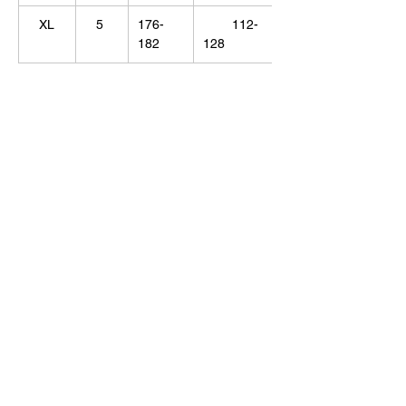
XL
5
176-
112-
182
128
© Alisija R 2026
ВРЕМЯ РАБОТЫ: Пн – Пт : 8.00 – 17.00
ТЕЛЕФОН:
+37125499788
Э-ПОЧТА:
info@alisijar.lv
АДРЕС:
Voldemāra Baloža iela 13a, Valmiera, LV-4201