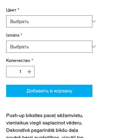
Цвет
*
Izmērs
*
Количество
*
Добавить в корзину
Push-up biksītes paceļ sēžamvietu,
vienlaikus viegli saplacinot vēderu.
Dekoratīvā pagarinātā bikšu daļa
novērš berzi augšstilbos, vizuāli tos