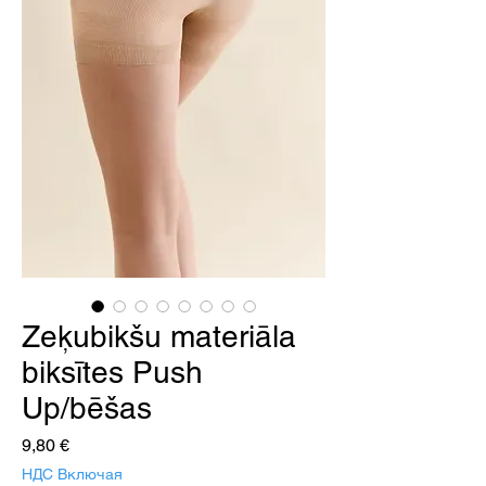
Zeķubikšu materiāla
biksītes Push
Up/bēšas
Цена
9,80 €
НДС Включая