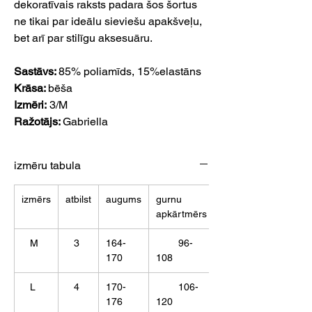
dekoratīvais raksts padara šos šortus
ne tikai par ideālu sieviešu apakšveļu,
bet arī par stilīgu aksesuāru.
Sastāvs:
85% poliamīds, 15%elastāns
Krāsa:
bēša
Izmēri:
3/M
Ražotājs:
Gabriella
izmēru tabula
izmērs
atbilst
augums
gurnu
apkārtmērs
M
3
164-
96-
170
108
L
4
170-
106-
176
120