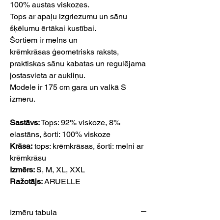
100% austas viskozes.
Tops ar apaļu izgriezumu un sānu
šķēlumu ērtākai kustībai.
Šortiem ir melns un
krēmkrāsas ģeometrisks raksts,
praktiskas sānu kabatas un regulējama
jostasvieta ar aukliņu.
Modele ir 175 cm gara un valkā S
izmēru.
Sastāvs:
Tops: 92% viskoze, 8%
elastāns, šorti: 100% viskoze
Krāsa:
tops: krēmkrāsas, šorti: melni ar
krēmkrāsu
Izmērs:
S, M, XL, XXL
Ražotājs:
ARUELLE
Izmēru tabula