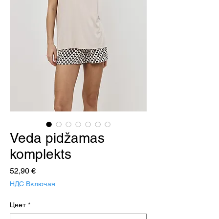
Veda pidžamas
komplekts
Цена
52,90 €
НДС Включая
Цвет
*