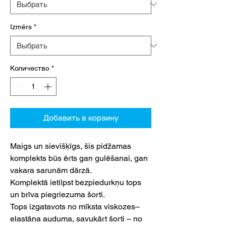
Izmērs
*
Количество
*
Добавить в корзину
Maigs un sievišķīgs, šis pidžamas
komplekts būs ērts gan gulēšanai, gan
vakara sarunām dārzā.
Komplektā ietilpst bezpiedurkņu tops
un brīva piegriezuma šorti.
Tops izgatavots no mīksta viskozes–
elastāna auduma, savukārt šorti – no