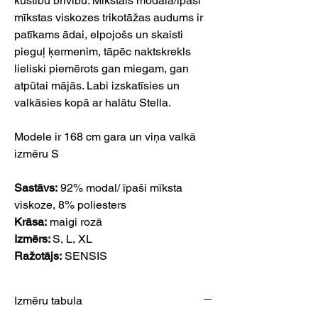
kustību brīvību. Mīkstais modāla/īpaši
mīkstas viskozes trikotāžas audums ir
patīkams ādai, elpojošs un skaisti
pieguļ ķermenim, tāpēc naktskrekls
lieliski piemērots gan miegam, gan
atpūtai mājās. Labi izskatīsies un
valkāsies kopā ar halātu Stella.
Modele ir 168 cm gara un viņa valkā
izmēru S
Sastāvs:
92% modal/ īpaši mīksta
viskoze, 8% poliesters
Krāsa:
maigi rozā
Izmērs:
S, L, XL
Ražotājs:
SENSIS
Izmēru tabula