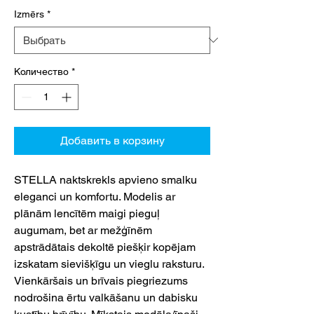
Izmērs
*
Количество
*
Добавить в корзину
STELLA naktskrekls apvieno smalku
eleganci un komfortu. Modelis ar
plānām lencītēm maigi pieguļ
augumam, bet ar mežģīnēm
apstrādātais dekoltē piešķir kopējam
izskatam sievišķīgu un vieglu raksturu.
Vienkāršais un brīvais piegriezums
nodrošina ērtu valkāšanu un dabisku