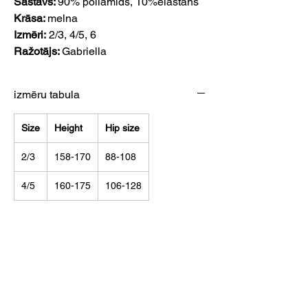
Sastāvs:
90% poliamīds, 10%elastāns
Krāsa:
melna
Izmēri:
2/3, 4/5, 6
Ražotājs:
Gabriella
izmēru tabula
Size
Height
Hip size
2/3
158-170
88-108
4/5
160-175
106-128