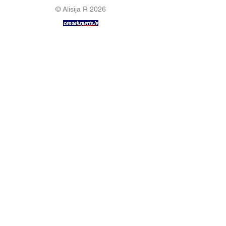
© Alisija R 2026
ВРЕМЯ РАБОТЫ: Пн – Пт : 8.00 – 17.00
ТЕЛЕФОН:
+37125499788
Э-ПОЧТА:
info@alisijar.lv
АДРЕС:
Voldemāra Baloža iela 13a, Valmiera, LV-4201
ПОЛИТИКА КОНФИДЕНЦИАЛЬНОСТИ