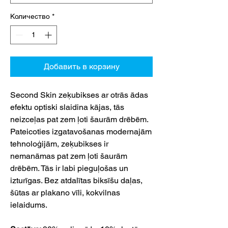
Количество
*
Добавить в корзину
Second Skin zeķubikses ar otrās ādas
efektu optiski slaidina kājas, tās
neizceļas pat zem ļoti šaurām drēbēm.
Pateicoties izgatavošanas modernajām
tehnoloģijām, zeķubikses ir
nemanāmas pat zem ļoti šaurām
drēbēm. Tās ir labi pieguļošas un
izturīgas. Bez atdalītas biksīšu daļas,
šūtas ar plakano vīli, kokvilnas
ielaidums.