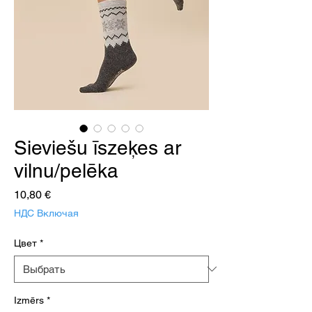
Sieviešu īszeķes ar
vilnu/pelēka
Цена
10,80 €
НДС Включая
Цвет
*
Izmērs
*