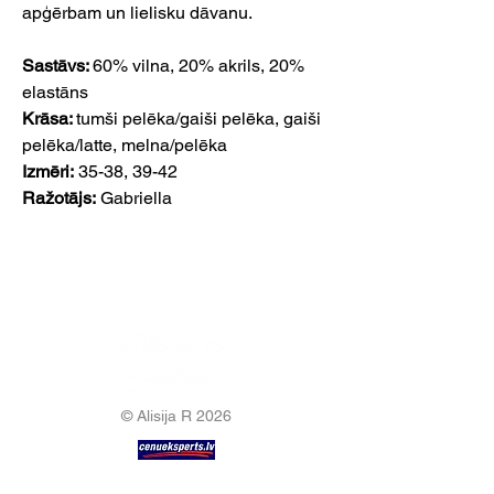
apģērbam un lielisku dāvanu.
Sastāvs:
60% vilna, 20% akrils, 20%
elastāns
Krāsa:
tumši pelēka/gaiši pelēka, gaiši
pelēka/latte, melna/pelēka
Izmēri:
35-38, 39-42
Ražotājs:
Gabriella
© Alisija R 2026
ВРЕМЯ РАБОТЫ: Пн – Пт : 8.00 – 17.00