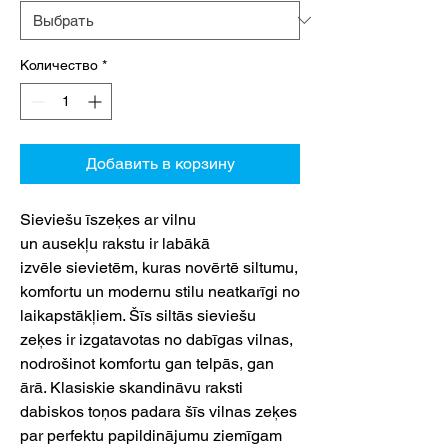
Количество
*
Добавить в корзину
Sieviešu īszeķes ar vilnu
un ausekļu rakstu ir labākā
izvēle sievietēm, kuras novērtē siltumu,
komfortu un modernu stilu neatkarīgi no
laikapstākļiem. Šīs siltās sieviešu
zeķes ir izgatavotas no dabīgas vilnas,
nodrošinot komfortu gan telpās, gan
ārā. Klasiskie skandināvu raksti
dabiskos toņos padara šīs vilnas zeķes
par perfektu papildinājumu ziemīgam