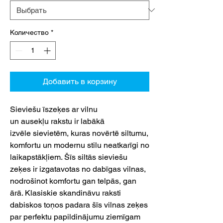
Количество
*
Добавить в корзину
Sieviešu īszeķes ar vilnu
un ausekļu rakstu ir labākā
izvēle sievietēm, kuras novērtē siltumu,
komfortu un modernu stilu neatkarīgi no
laikapstākļiem. Šīs siltās sieviešu
zeķes ir izgatavotas no dabīgas vilnas,
nodrošinot komfortu gan telpās, gan
ārā. Klasiskie skandināvu raksti
dabiskos toņos padara šīs vilnas zeķes
par perfektu papildinājumu ziemīgam