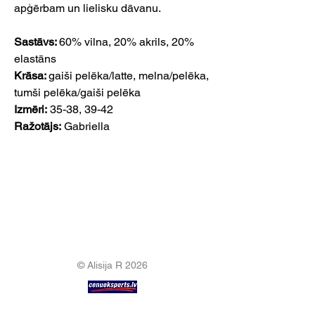
apģērbam un lielisku dāvanu.
Sastāvs:
60% vilna, 20% akrils, 20%
elastāns
Krāsa:
gaiši pelēka/latte, melna/pelēka,
tumši pelēka/gaiši pelēka
Izmēri:
35-38, 39-42
Ražotājs:
Gabriella
© Alisija R 2026
ВРЕМЯ РАБОТЫ: Пн – Пт : 8.00 – 17.00