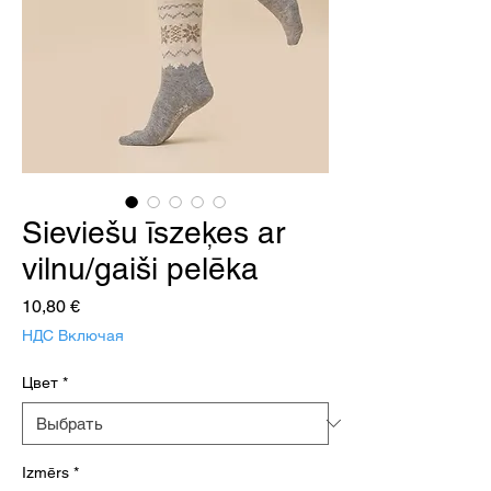
Sieviešu īszeķes ar
vilnu/gaiši pelēka
Цена
10,80 €
НДС Включая
Цвет
*
Izmērs
*