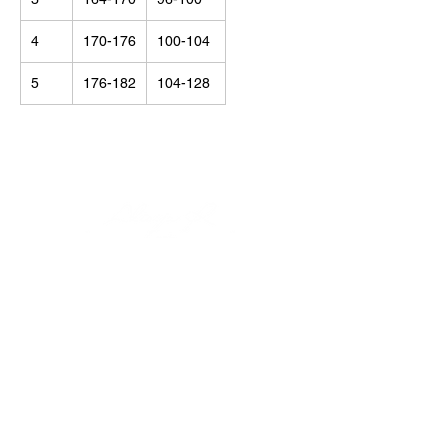
4
170-176
100-104
5
176-182
104-128
© Alisija R 2026
ВРЕМЯ РАБОТЫ: Пн – Пт : 8.00 – 17.00
ТЕЛЕФОН:
+37125499788
Э-ПОЧТА:
info@alisijar.lv
АДРЕС:
Voldemāra Baloža iela 13a, Valmiera, LV-4201