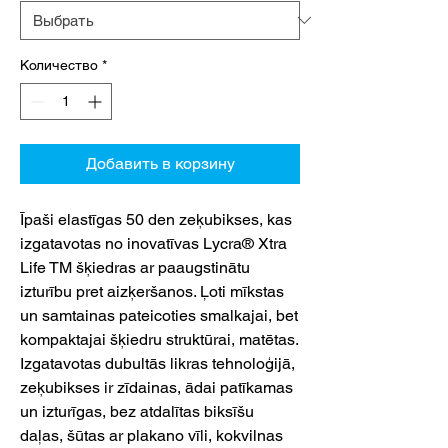
Количество
*
Добавить в корзину
Īpaši elastīgas 50 den zeķubikses, kas
izgatavotas no inovatīvas Lycra® Xtra
Life TM šķiedras ar paaugstinātu
izturību pret aizķeršanos. Ļoti mīkstas
un samtainas pateicoties smalkajai, bet
kompaktajai šķiedru struktūrai, matētas.
Izgatavotas dubultās likras tehnoloģijā,
zeķubikses ir zīdainas, ādai patīkamas
un izturīgas, bez atdalītas biksīšu
daļas, šūtas ar plakano vīli, kokvilnas