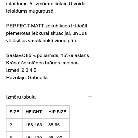
ielaidums. 5. izmēram lielais U veida
ielaidums mugurpusē.
PERFECT MATT zeķubikses ir ideāli
piemērotas jebkurai situācijai, un Jūs
vēlēsities vairāk nekā vienu pāri.
Sastāvs: 85% poliamīds, 15%elastāns
Krāsa: šokolādes brūnas, melnas
Izmēri: 2,3,4,5
Ražotājs: Gabriella
Izmēru tabula
SIZE
HEIGHT
HIP SIZE
2
158-165
88-96
3
164-170
96-100