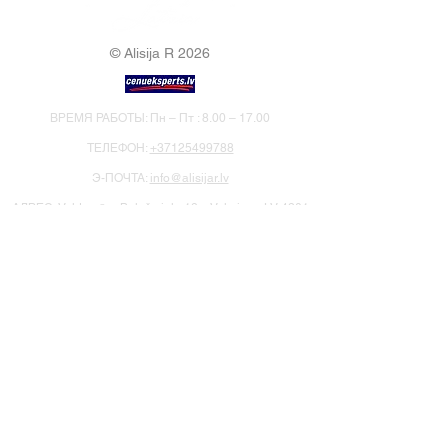
© Alisija R 2026
ВРЕМЯ РАБОТЫ: Пн – Пт : 8.00 – 17.00
ТЕЛЕФОН:
+37125499788
Э-ПОЧТА:
info@alisijar.lv
АДРЕС:
Voldemāra Baloža iela 13a, Valmiera, LV-4201