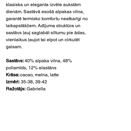
klasiska un eleganta izvēle aukstām
dienām. Sastāvā esošā alpakas vilna,
garantē termisko komfortu neatkarīgi no
laikapstākļiem. Adījuma struktūra un
sastāvs ļauj saglabāt siltumu pie ādas,
vienlaikus ļaujot tai elpot un cirkulēt
gaisam.
Sastāvs:
40% alpaka vilna, 48%
poliamīds, 12% elastāns
Krāsa:
cacao, melna, latte
Izmēri:
35-38, 39-42
Ražotājs:
Gabriella