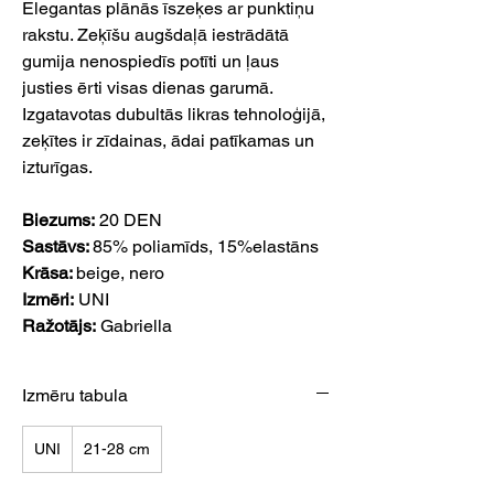
Elegantas plānās īszeķes ar punktiņu
rakstu. Zeķīšu augšdaļā iestrādātā
gumija nenospiedīs potīti un ļaus
justies ērti visas dienas garumā.
Izgatavotas dubultās likras tehnoloģijā,
zeķītes ir zīdainas, ādai patīkamas un
izturīgas.
Biezums:
20 DEN
Sastāvs:
85% poliamīds, 15%elastāns
Krāsa:
beige, nero
Izmēri:
UNI
Ražotājs:
Gabriella
Izmēru tabula
UNI
21-28 cm