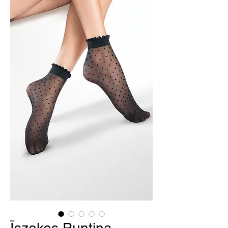
Īszeķes Puntina