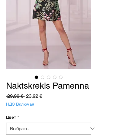
Naktskrekls Pamenna
Обычная
Спеццена
 29,90 € 
23,92 €
цена
НДС Включая
Цвет
*