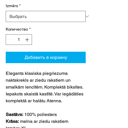
Izmērs
*
Количество
*
Добавить в корзину
Elegants klasiska piegriezuma
naktskrekls ar ziedu rakstiem un
smalkām lencītēm. Komplektā biksītes.
Iepakots skaistā kastītē. Var iegādāties
komplektā ar halātu Atenna.
Sastāvs:
100% poliesters
Krāsa:
melna ar ziedu rakstiem