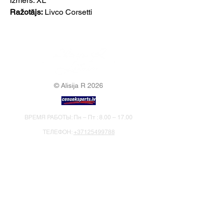
Izmērs: XL
Ražotājs:
Livco Corsetti
© Alisija R 2026
ВРЕМЯ РАБОТЫ: Пн – Пт : 8.00 – 17.00
ТЕЛЕФОН:
+37125499788
Э-ПОЧТА:
info@alisijar.lv
АДРЕС:
Voldemāra Baloža iela 13a, Valmiera, LV-4201