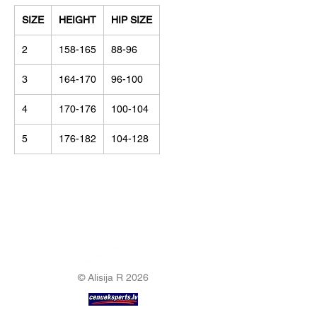
SIZE
HEIGHT
HIP SIZE
2
158-165
88-96
3
164-170
96-100
4
170-176
100-104
5
176-182
104-128
© Alisija R 2026