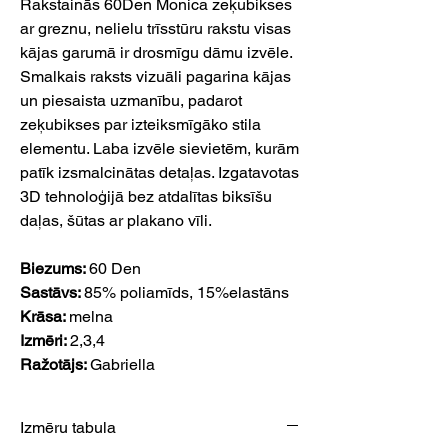
Rakstainās 60Den Monica zeķubikses
ar greznu, nelielu trīsstūru rakstu visas
kājas garumā ir drosmīgu dāmu izvēle.
Smalkais raksts vizuāli pagarina kājas
un piesaista uzmanību, padarot
zeķubikses par izteiksmīgāko stila
elementu. Laba izvēle sievietēm, kurām
patīk izsmalcinātas detaļas. Izgatavotas
3D tehnoloģijā bez atdalītas biksīšu
daļas, šūtas ar plakano vīli.
Biezums:
60 Den
Sastāvs:
85% poliamīds, 15%elastāns
Krāsa:
melna
Izmēri:
2,3,4
Ražotājs:
Gabriella
Izmēru tabula