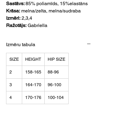
Sastāvs:
85% poliamīds, 15%elastāns
Krāsa:
melna/zelta, melna/sudraba
Izmēri:
2,3,4
Ražotājs:
Gabriella
Izmēru tabula
SIZE
HEIGHT
HIP SIZE
2
158-165
88-96
3
164-170
96-100
4
170-176
100-104