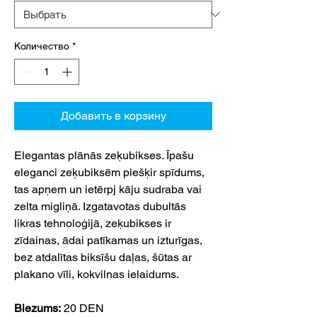
Количество
*
Добавить в корзину
Elegantas plānās zeķubikses. Īpašu
eleganci zeķubiksēm piešķir spīdums,
tas apņem un ietērpj kāju sudraba vai
zelta migliņā. Izgatavotas dubultās
likras tehnoloģijā, zeķubikses ir
zīdainas, ādai patīkamas un izturīgas,
bez atdalītas biksīšu daļas, šūtas ar
plakano vīli, kokvilnas ielaidums.
Biezums:
20 DEN