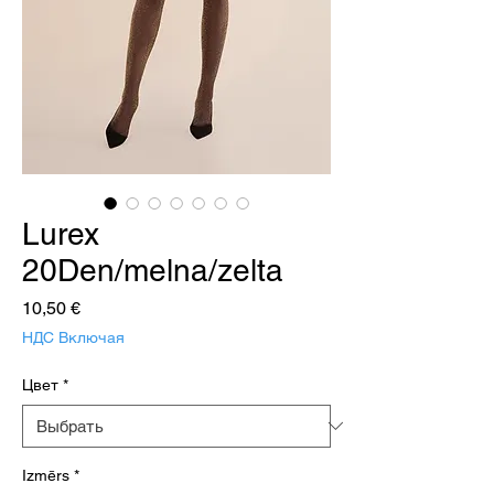
Lurex
20Den/melna/zelta
Цена
10,50 €
НДС Включая
Цвет
*
Izmērs
*