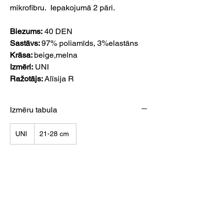
mikrofibru. Iepakojumā 2 pāri.
Biezums:
40 DEN
Sastāvs:
97% poliamīds, 3%elastāns
Krāsa:
beige,melna
Izmēri:
UNI
Ražotājs:
Alīsija R
Izmēru tabula
UNI
21-28 cm