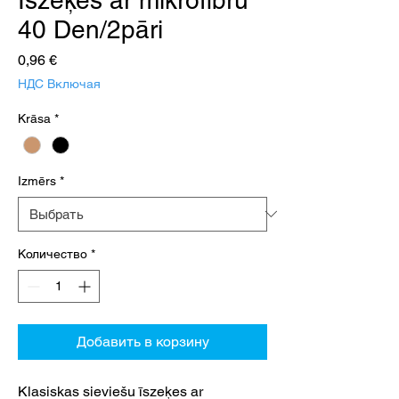
40 Den/2pāri
Цена
0,96 €
НДС Включая
Krāsa
*
Izmērs
*
Количество
*
Добавить в корзину
Klasiskas sieviešu īszeķes ar