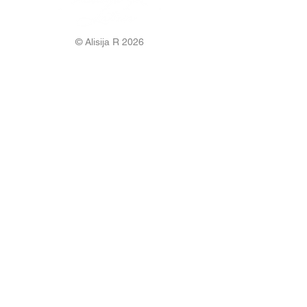
© Alisija R 2026
ВРЕМЯ РАБОТЫ: Пн – Пт : 8.00 – 17.00
ТЕЛЕФОН:
+37125499788
Э-ПОЧТА:
info@alisijar.lv
АДРЕС:
Voldemāra Baloža iela 13a, Valmiera, LV-4201