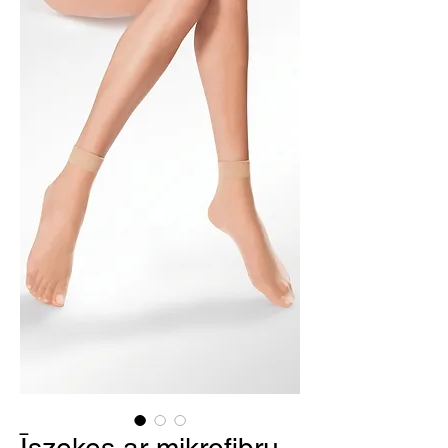
Īszeķes ar mikrofibru