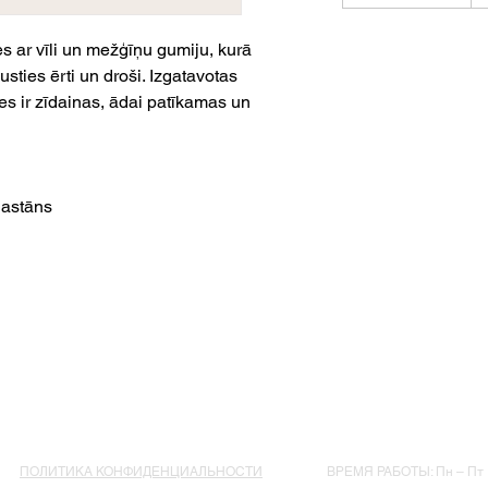
s ar vīli un mežģīņu gumiju, kurā
justies ērti un droši. Izgatavotas
ķes ir zīdainas, ādai patīkamas un
lastāns
ПОЛИТИКА КОНФИДЕНЦИАЛЬНОСТИ
ВРЕМЯ РАБОТЫ: Пн – Пт : 