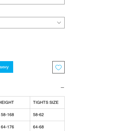
зину
HEIGHT
TIGHTS SIZE
158-168
58-62
164-176
64-68