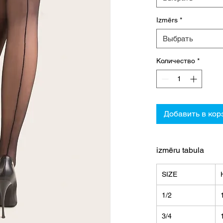
Izmērs
*
Выбрать
Количество
*
Добавить в кор
izmēru tabula
SIZE
1/2
3/4