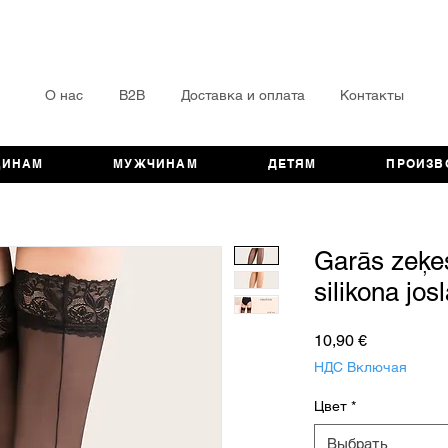
О нас
B2B
Доставка и оплата
Контакты
ЩИНАМ
МУЖЧИНАМ
ДЕТЯМ
ПРОИЗВ
Garās zeķes
silikona jos
Цена
10,90 €
НДС Включая
Цвет
*
Выбрать