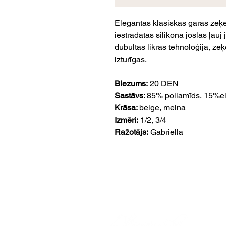
Elegantas klasiskas garās zeķe
iestrādātās silikona joslas ļauj 
dubultās likras tehnoloģijā, ze
izturīgas.
Biezums:
20 DEN
Sastāvs:
85% poliamīds, 15%e
Krāsa:
beige, melna
Izmēri:
1/2, 3/4
Ražotājs:
Gabriella