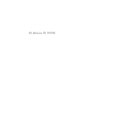
© Alisija R 2026
ВРЕМЯ РАБОТЫ: Пн – Пт : 8.00 – 17.00
ТЕЛЕФОН:
+37125499788
Э-ПОЧТА:
info@alisijar.lv
АДРЕС:
Voldemāra Baloža iela 13a, Valmiera, LV-4201