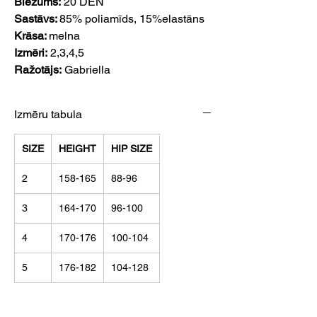
Biezums:
20 DEN
Sastāvs:
85% poliamīds, 15%elastāns
Krāsa:
melna
Izmēri:
2,3,4,5
Ražotājs:
Gabriella
Izmēru tabula
SIZE
HEIGHT
HIP SIZE
2
158-165
88-96
3
164-170
96-100
4
170-176
100-104
5
176-182
104-128