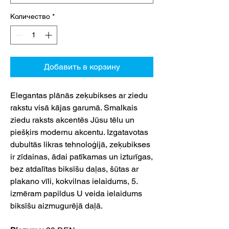
Количество
*
Добавить в корзину
Elegantas plānās zeķubikses ar ziedu
rakstu visā kājas garumā. Smalkais
ziedu raksts akcentēs Jūsu tēlu un
piešķirs modernu akcentu. Izgatavotas
dubultās likras tehnoloģijā, zeķubikses
ir zīdainas, ādai patīkamas un izturīgas,
bez atdalītas biksīšu daļas, šūtas ar
plakano vīli, kokvilnas ielaidums, 5.
izmēram papildus U veida ielaidums
biksīšu aizmugurējā daļā.