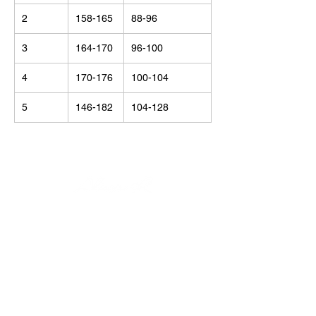
2
158-165
88-96
3
164-170
96-100
4
170-176
100-104
5
146-182
104-128
© Alisija R 2026
ВРЕМЯ РАБОТЫ: Пн – Пт : 8.00 – 17.00
ТЕЛЕФОН:
+37125499788