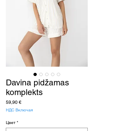
Davina pidžamas
komplekts
Цена
59,90 €
НДС Включая
Цвет
*