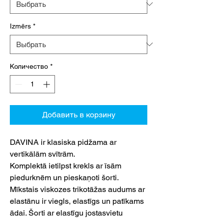
Izmērs
*
Количество
*
Добавить в корзину
DAVINA ir klasiska pidžama ar
vertikālām svītrām.
Komplektā ietilpst krekls ar īsām
piedurknēm un pieskaņoti šorti.
Mīkstais viskozes trikotāžas audums ar
elastānu ir viegls, elastīgs un patīkams
ādai. Šorti ar elastīgu jostasvietu