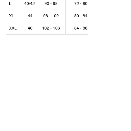
L
40/42
90 - 98
72 - 80
XL
44
98 - 102
80 - 84
XXL
46
102 - 106
84 - 88
© Alisija R 2026
ВРЕМЯ РАБОТЫ: Пн – Пт : 8.00 – 17.00
ТЕЛЕФОН:
+37125499788
Э-ПОЧТА:
info@alisijar.lv
АДРЕС:
Voldemāra Baloža iela 13a, Valmiera, LV-4201