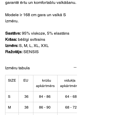
garantē ērtu un komfortablu valkāšanu.
Modele ir 168 cm gara un valkā S
izmēru.
Sastāvs:
95% viskoze, 5% elastāns
Krāsa:
bēšīgi svītrains
Izmērs:
S,
M, L, XL, XXL
Ražotājs:
SENSIS
Izmēru tabula
SIZE
EU
krūšu
vidukļa
apkārtmērs
apkārtmērs
S
36
84 - 86
64 - 68
M
38
86 - 90
68 - 72