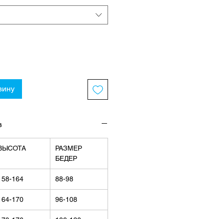
зину
в
ВЫСОТА
РАЗМЕР
БЕДЕР
158-164
88-98
164-170
96-108