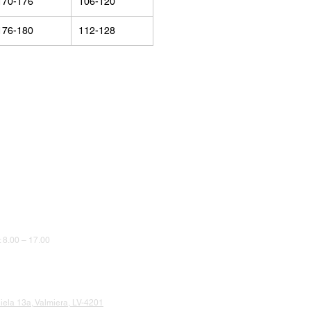
170-176
106-120
176-180
112-128
8.00 – 17.00
iela 13a, Valmiera, LV-4201