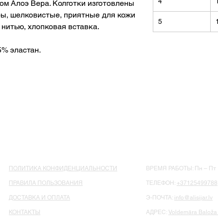
4
ом Алоэ Вера. Колготки изготовлены
ры, шелковистые, приятные для кожи
5
нитью, хлопковая вставка.
5% эластан.
ПОЛИТИКА КОНФИДЕНЦИАЛЬНОСТИ
ВРЕМЯ РАБОТЫ: Пн – Пт : 
ПРАВИЛА ПОЛЬЗОВАНИЯ
ТЕЛЕФОН:
+37125499788
ДОСТАВКА И ОПЛАТА
Э-ПОЧТА:
info@alisijar.lv
КОНТАКТЫ
АДРЕС:
Voldemāra Baloža 