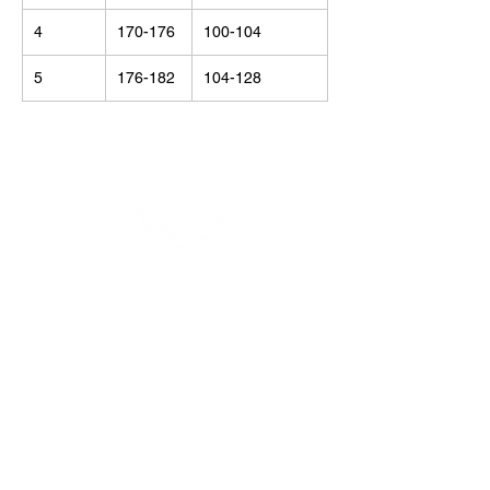
4
170-176
100-104
5
176-182
104-128
© Alisija R 2026
ВРЕМЯ РАБОТЫ: Пн – Пт : 8.00 – 17.00
ТЕЛЕФОН:
+37125499788
Э-ПОЧТА:
info@alisijar.lv
АДРЕС:
Voldemāra Baloža iela 13a, Valmiera, LV-4201