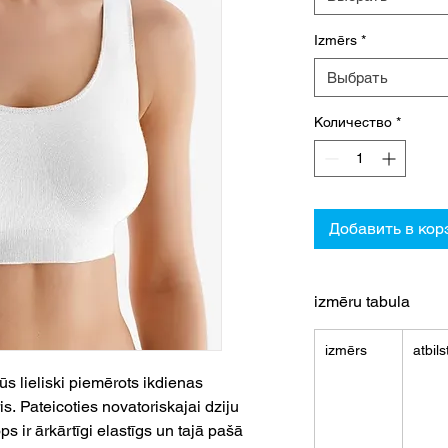
Izmērs
*
Выбрать
Количество
*
Добавить в кор
izmēru tabula
izmērs
atbils
ūs lieliski piemērots ikdienas
s. Pateicoties novatoriskajai dziju
ps ir ārkārtīgi elastīgs un tajā pašā