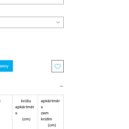
зину
t
krūšu
apkārtmēr
apkārtmēr
s
s
zem
(cm)
krūtīm
(cm)