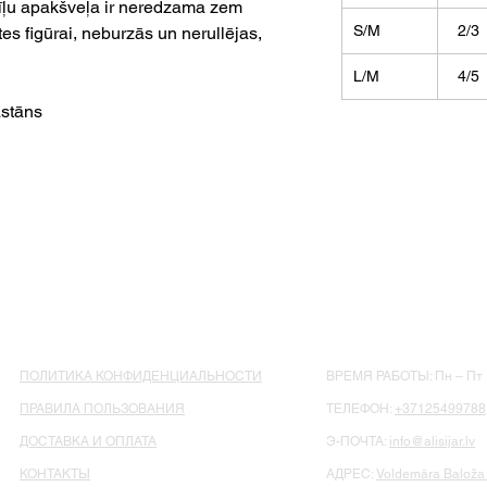
īļu apakšveļa ir neredzama zem
S/M
2/3
tes figūrai, neburzās un nerullējas,
L/M
4/5
stāns
ПОЛИТИКА КОНФИДЕНЦИАЛЬНОСТИ
ВРЕМЯ РАБОТЫ: Пн – Пт : 
ПРАВИЛА ПОЛЬЗОВАНИЯ
ТЕЛЕФОН:
+37125499788
ДОСТАВКА И ОПЛАТА
Э-ПОЧТА:
info@alisijar.lv
КОНТАКТЫ
АДРЕС:
Voldemāra Baloža 