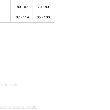
80 - 97
70 - 80
97 - 114
85 - 100
8.00 – 17.00
iela 13a, Valmiera, LV-4201