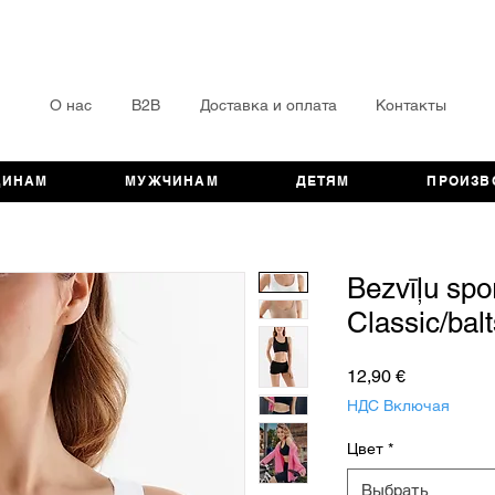
О нас
B2B
Доставка и оплата
Контакты
ЩИНАМ
МУЖЧИНАМ
ДЕТЯМ
ПРОИЗВ
Bezvīļu spor
Classic/balt
Цена
12,90 €
НДС Включая
Цвет
*
Выбрать