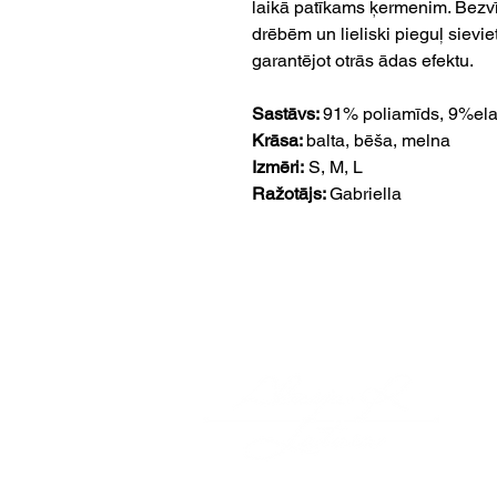
laikā patīkams ķermenim. Bezv
drēbēm un lieliski pieguļ sievie
garantējot otrās ādas efektu.
Sastāvs:
91% poliamīds, 9%ela
Krāsa:
balta, bēša, melna
Izmēri:
S, M, L
Ražotājs:
Gabriella