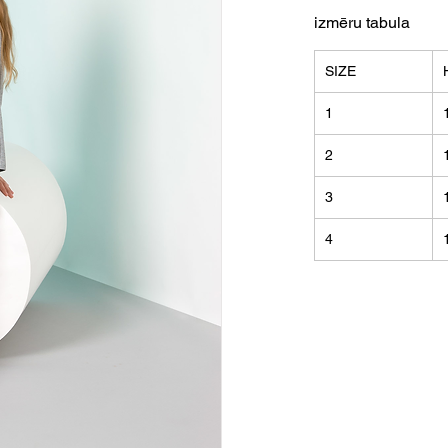
izmēru tabula
SIZE
1
2
3
4