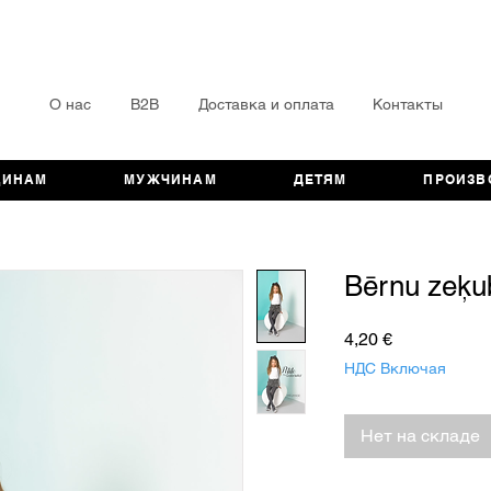
О нас
B2B
Доставка и оплата
Контакты
ЩИНАМ
МУЖЧИНАМ
ДЕТЯМ
ПРОИЗВ
Bērnu zeķu
Цена
4,20 €
НДС Включая
Нет на складе