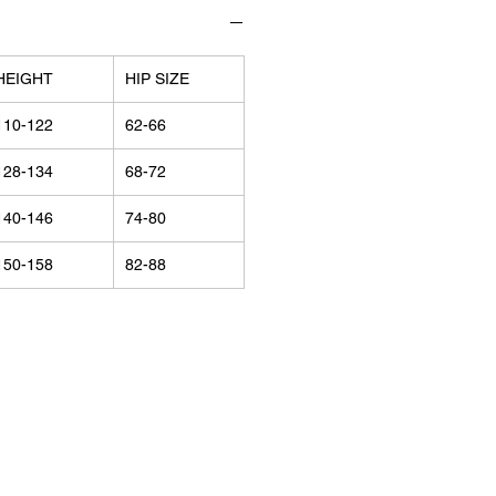
HEIGHT
HIP SIZE
110-122
62-66
128-134
68-72
140-146
74-80
150-158
82-88