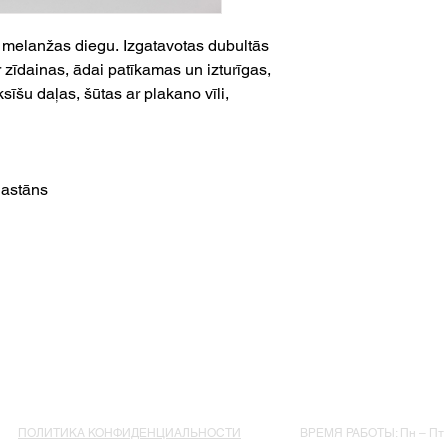
 melanžas diegu. Izgatavotas dubultās
r zīdainas, ādai patīkamas un izturīgas,
sīšu daļas, šūtas ar plakano vīli,
lastāns
ПОЛИТИКА КОНФИДЕНЦИАЛЬНОСТИ
ВРЕМЯ РАБОТЫ: Пн – Пт : 