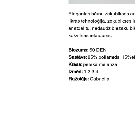
Elegantas bērnu zeķubikses ar
likras tehnoloģijā, zeķubikses i
ar atdalītu, nedaudz biezāku bik
kokvilnas ielaidums.
Biezums:
60 DEN
Sastāvs:
85% poliamīds, 15%e
Krāsa:
pelēka melanža
Izmēri:
1,2,3,4
Ražotājs:
Gabriella