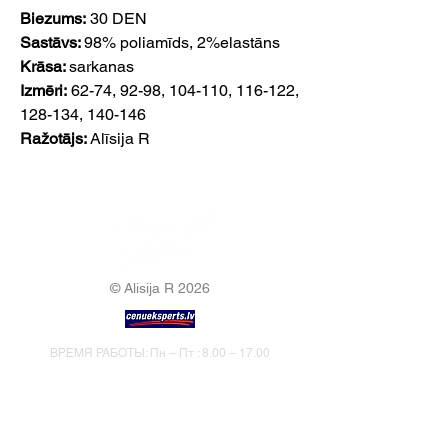
Biezums:
30 DEN
Sastāvs:
98% poliamīds, 2%elastāns
Krāsa:
sarkanas
Izmēri:
62-74, 92-98, 104-110, 116-122,
128-134, 140-146
Ražotājs:
Alīsija R
© Alisija R 2026
ВРЕМЯ РАБОТЫ: Пн – Пт : 8.00 – 17.00
ТЕЛЕФОН:
+37125499788
Э-ПОЧТА:
info@alisijar.lv
АДРЕС:
Voldemāra Baloža iela 13a, Valmiera, LV-4201