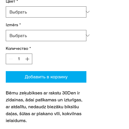
Цвет
*
Izmērs
*
Количество
*
Добавить в корзину
Bērnu zeķubikses ar rakstu 30Den ir
zīdainas, ādai patīkamas un izturīgas,
ar atdalītu, nedaudz biezāku biksīšu
daļas, šūtas ar plakano vīli, kokvilnas
ielaidums.