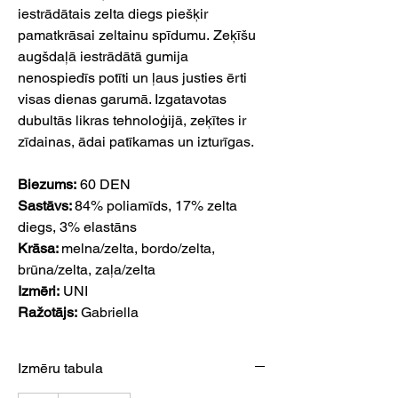
iestrādātais zelta diegs piešķir
pamatkrāsai zeltainu spīdumu. Zeķīšu
augšdaļā iestrādātā gumija
nenospiedīs potīti un ļaus justies ērti
visas dienas garumā. Izgatavotas
dubultās likras tehnoloģijā, zeķītes ir
zīdainas, ādai patīkamas un izturīgas.
Biezums:
60 DEN
Sastāvs:
84% poliamīds, 17% zelta
diegs, 3% elastāns
Krāsa:
melna/zelta, bordo/zelta,
brūna/zelta, zaļa/zelta
Izmēri:
UNI
Ražotājs:
Gabriella
Izmēru tabula