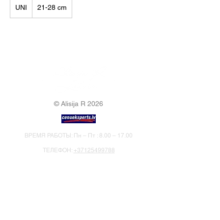
UNI
21-28 cm
© Alisija R 2026
ВРЕМЯ РАБОТЫ: Пн – Пт : 8.00 – 17.00
ТЕЛЕФОН:
+37125499788
Э-ПОЧТА:
info@alisijar.lv
АДРЕС:
Voldemāra Baloža iela 13a, Valmiera, LV-4201