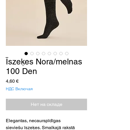
Īszeķes Nora/melnas
100 Den
Цена
4,60 €
НДС Включая
Нет на складе
Elegantas, necaurspīdīgas
sieviešu īszeķes. Smalkajā rakstā