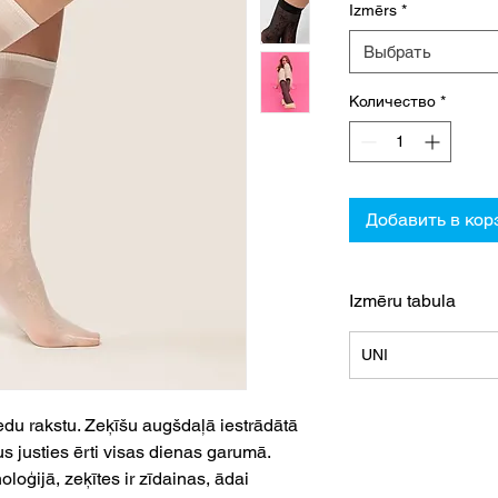
Izmērs
*
Выбрать
Количество
*
Добавить в кор
Izmēru tabula
UNI
edu rakstu. Zeķīšu augšdaļā iestrādātā
us justies ērti visas dienas garumā.
oloģijā, zeķītes ir zīdainas, ādai