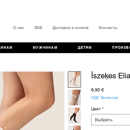
О нас
B2B
Доставка и оплата
Контакты
ЩИНАМ
МУЖЧИНАМ
ДЕТЯМ
ПРОИЗВ
Īszeķes Eli
Цена
6,90 €
НДС Включая
Цвет
*
Выбрать