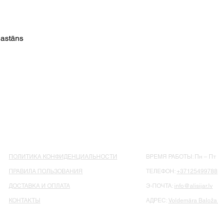
lastāns
ПОЛИТИКА КОНФИДЕНЦИАЛЬНОСТИ
ВРЕМЯ РАБОТЫ: Пн – Пт : 
ПРАВИЛА ПОЛЬЗОВАНИЯ
ТЕЛЕФОН:
+37125499788
ДОСТАВКА И ОПЛАТА
Э-ПОЧТА:
info@alisijar.lv
КОНТАКТЫ
АДРЕС:
Voldemāra Baloža 