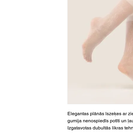
Elegantas plānās īszeķes ar zi
gumija nenospiedīs potīti un ļa
Izgatavotas dubultās likras tehn