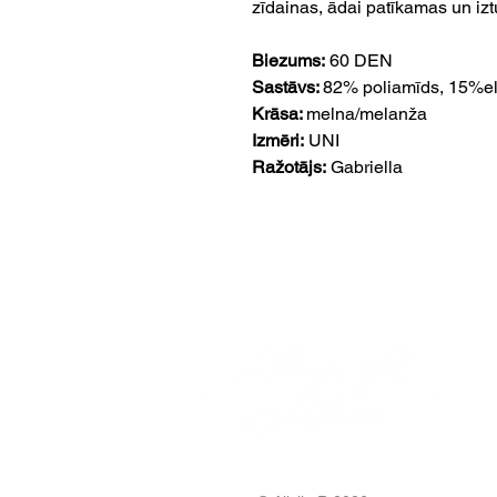
zīdainas, ādai patīkamas un izt
Biezums:
60 DEN
Sastāvs:
82% poliamīds, 15%el
Krāsa:
melna/melanža
Izmēri:
UNI
Ražotājs:
Gabriella