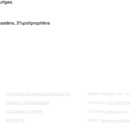
urīgas.
astāns, 3%polipropilēns
ПОЛИТИКА КОНФИДЕНЦИАЛЬНОСТИ
ВРЕМЯ РАБОТЫ: Пн – Пт : 
ПРАВИЛА ПОЛЬЗОВАНИЯ
ТЕЛЕФОН:
+37125499788
ДОСТАВКА И ОПЛАТА
Э-ПОЧТА:
info@alisijar.lv
КОНТАКТЫ
АДРЕС:
Voldemāra Baloža 