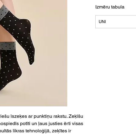
Izmēru tabula
UNI
iešu īszeķes ar punktiņu rakstu. Zeķīšu
piedīs potīti un ļaus justies ērti visas
tās likras tehnoloģijā, zeķītes ir