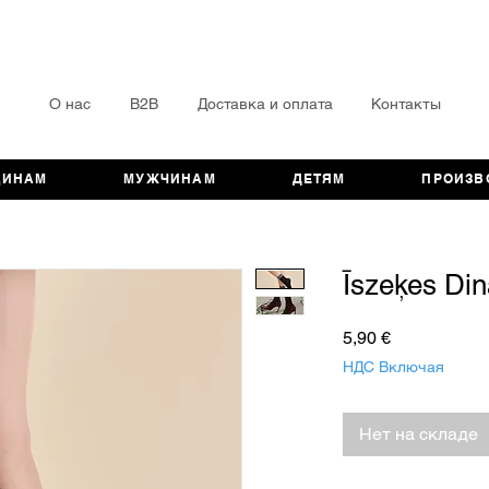
О нас
B2B
Доставка и оплата
Контакты
ЩИНАМ
МУЖЧИНАМ
ДЕТЯМ
ПРОИЗВ
Īszeķes Di
Цена
5,90 €
НДС Включая
Нет на складе