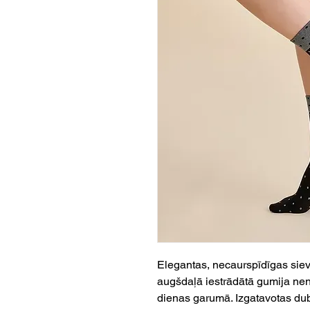
Elegantas, necaurspīdīgas siev
augšdaļā iestrādātā gumija nenos
dienas garumā. Izgatavotas dubul