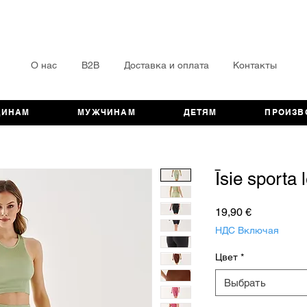
О нас
B2B
Доставка и оплата
Контакты
ЩИНАМ
МУЖЧИНАМ
ДЕТЯМ
ПРОИЗВ
Īsie sporta 
Цена
19,90 €
НДС Включая
Цвет
*
Выбрать