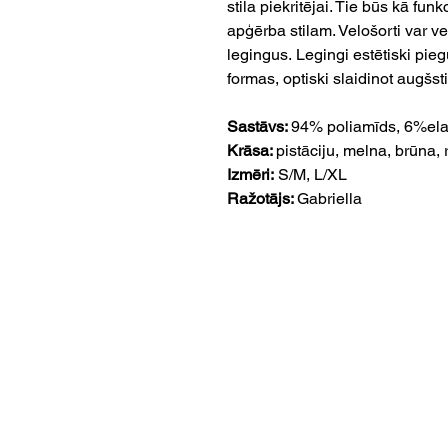
stila piekritējai. Tie būs kā fu
apģērba stilam. Velošorti var vei
legingus. Legingi estētiski pieg
formas, optiski slaidinot augšs
Sastāvs:
94% poliamīds, 6%ela
Krāsa:
pistāciju,
melna, brūna, 
Izmēri:
S/M, L/XL
Ražotājs:
Gabriella