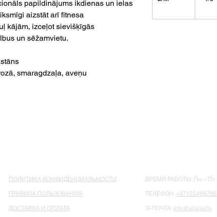
nkcionāls papildinājums ikdienas un ielas
ksmīgi aizstāt arī fitnesa
uļ kājām, izceļot sievišķīgās
tilbus un sēžamvietu.
stāns
rozā, smaragdzaļa, aveņu
ПОЛИТИКА КОНФИДЕНЦИАЛЬНОСТИ
ВРЕМЯ РАБОТЫ: Пн – Пт : 
ПРАВИЛА ПОЛЬЗОВАНИЯ
ТЕЛЕФОН:
+37125499788
ДОСТАВКА И ОПЛАТА
Э-ПОЧТА:
info@alisijar.lv