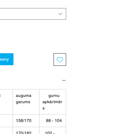
зину
t
auguma
gurnu
garums
apkārtmēr
s
158/170
88 - 104
170/182
102 -