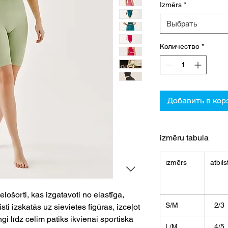
Izmērs
*
Выбрать
Количество
*
Добавить в кор
izmēru tabula
izmērs
atbils
elošorti, kas izgatavoti no elastīga,
S/M
2/3
i izskatās uz sievietes figūras, izceļot
ngi līdz celim patiks ikvienai sportiskā
L/M
4/5