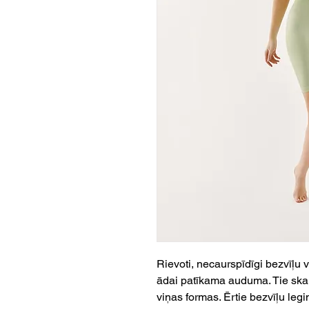
Rievoti, necaurspīdīgi bezvīļu v
ādai patīkama auduma. Tie skaist
viņas formas. Ērtie bezvīļu legi