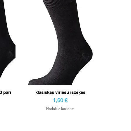
3 pāri
klasiskas vīriešu īszeķes
Cena
1,60 €
Nodoklis Ieskaitot