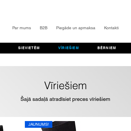
Par mums
B2B
Piegāde un apmaksa
Kontakti
SIEVIETĒM
VĪRIEŠIEM
BĒRNIEM
Vīriešiem
Šajā sadaļā atradīsiet preces vīriešiem
JAUNUMS!