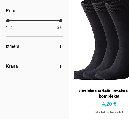
Price
1 €
5 €
Izmērs
27(41-42)
29(43-44)
Krāsa
31(45-46)
melna
pelēka
klasiskas vīriešu īszeķes 
komplektā
Cena
4,20 €
Nodoklis Ieskaitot