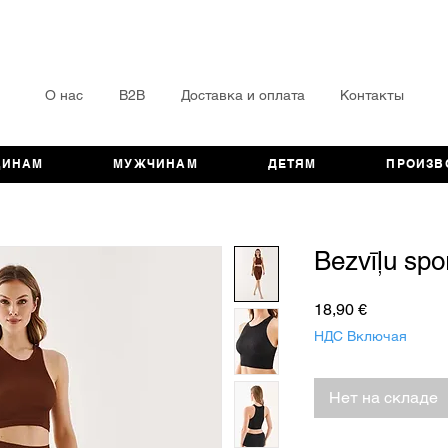
О нас
B2B
Доставка и оплата
Контакты
ЩИНАМ
МУЖЧИНАМ
ДЕТЯМ
ПРОИЗВ
Bezvīļu spo
Цена
18,90 €
НДС Включая
Нет на складе