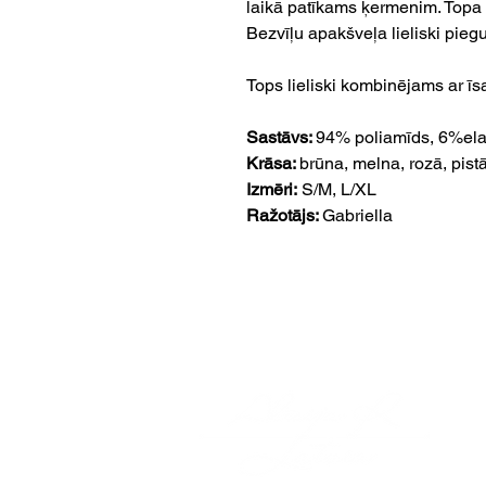
laikā patīkams ķermenim. Topa p
Bezvīļu apakšveļa lieliski piegu
Tops lieliski kombinējams ar īs
Sastāvs:
94% poliamīds, 6%ela
Krāsa:
brūna, melna, rozā, pist
Izmēri:
S/M, L/XL
Ražotājs:
Gabriella