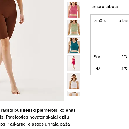
izmēru tabula
izmērs
atbils
S/M
2/3
L/M
4/5
 rakstu būs lieliski piemērots ikdienas
s. Pateicoties novatoriskajai dziju
ps ir ārkārtīgi elastīgs un tajā pašā