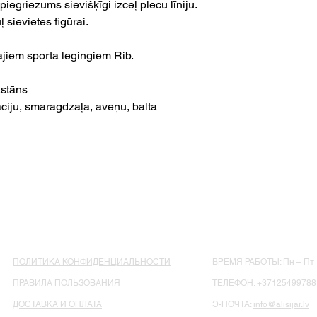
iegriezums sievišķīgi izceļ plecu līniju.
ļ sievietes figūrai.
ajiem sporta legingiem Rib.
stāns
āciju, smaragdzaļa, aveņu, balta
ПОЛИТИКА КОНФИДЕНЦИАЛЬНОСТИ
ВРЕМЯ РАБОТЫ: Пн – Пт : 
ПРАВИЛА ПОЛЬЗОВАНИЯ
ТЕЛЕФОН:
+37125499788
ДОСТАВКА И ОПЛАТА
Э-ПОЧТА:
info@alisijar.lv