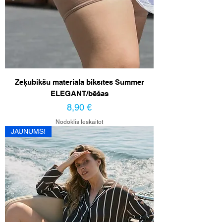
Zeķubikšu materiāla biksītes Summer
ELEGANT/bēšas
Cena
8,90 €
Nodoklis Ieskaitot
JAUNUMS!