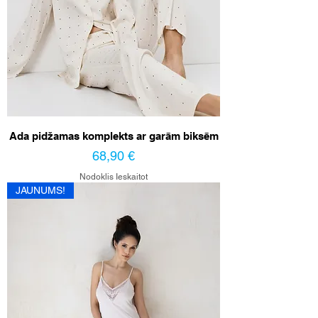
Ada pidžamas komplekts ar garām biksēm
Cena
68,90 €
Nodoklis Ieskaitot
JAUNUMS!