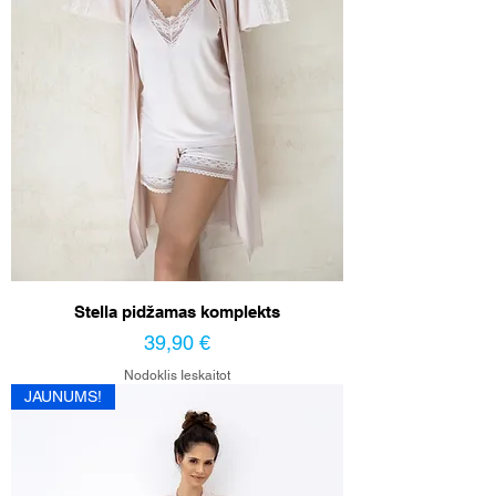
Stella pidžamas komplekts
Cena
39,90 €
Nodoklis Ieskaitot
JAUNUMS!