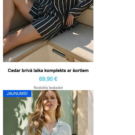
Cedar brīvā laika komplekts ar šortiem
Cena
69,90 €
Nodoklis Ieskaitot
JAUNUMS!