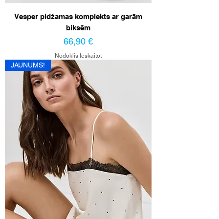
Vesper pidžamas komplekts ar garām
biksēm
Cena
66,90 €
Nodoklis Ieskaitot
JAUNUMS!