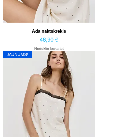
Ada naktskrekls
Cena
48,90 €
Nodoklis Ieskaitot
JAUNUMS!