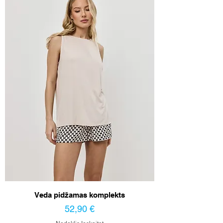
Veda pidžamas komplekts
Cena
52,90 €