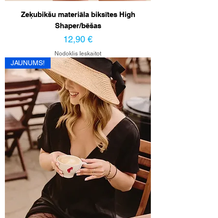
Zeķubikšu materiāla biksītes High
Shaper/bēšas
Cena
12,90 €
Nodoklis Ieskaitot
JAUNUMS!