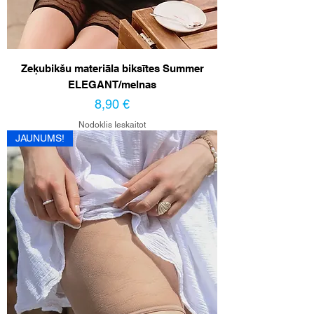
Zeķubikšu materiāla biksītes Summer
ELEGANT/melnas
Cena
8,90 €
Nodoklis Ieskaitot
JAUNUMS!