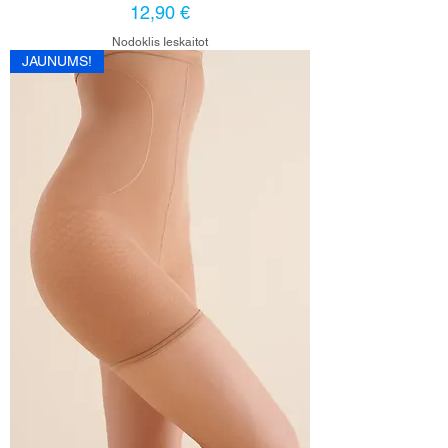
Cena
12,90 €
Nodoklis Ieskaitot
JAUNUMS!