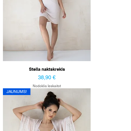
Stella naktskrekls
Cena
38,90 €
Nodoklis Ieskaitot
JAUNUMS!