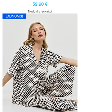
Cena
59,90 €
Nodoklis Ieskaitot
JAUNUMS!