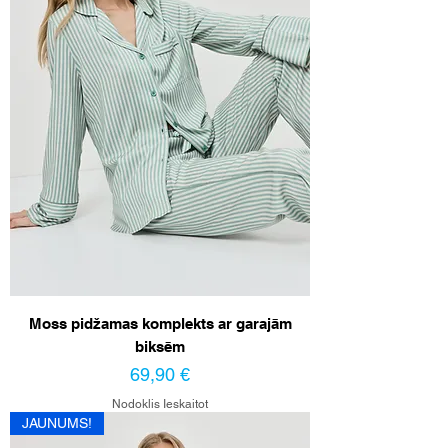
Moss pidžamas komplekts ar garajām
biksēm
Cena
69,90 €
Nodoklis Ieskaitot
JAUNUMS!