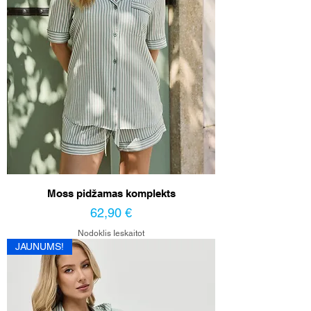
Moss pidžamas komplekts
Cena
62,90 €
Nodoklis Ieskaitot
JAUNUMS!