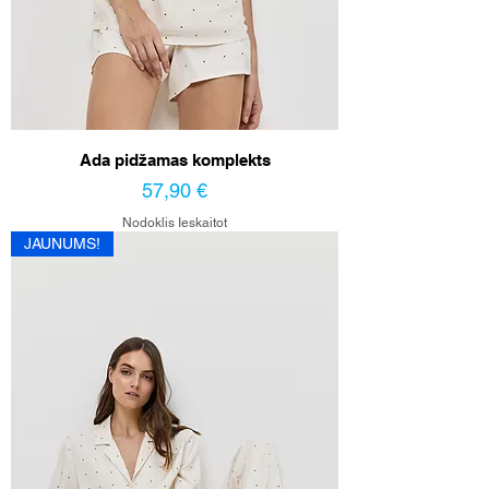
Ada pidžamas komplekts
Cena
57,90 €
Nodoklis Ieskaitot
JAUNUMS!