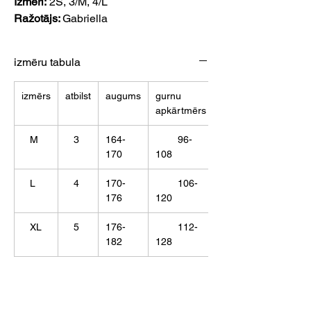
Izmēri:
2S, 3/M, 4/L
Ražotājs:
Gabriella
izmēru tabula
izmērs
atbilst
augums
gurnu
apkārtmērs
M
3
164-
96-
170
108
L
4
170-
106-
176
120
XL
5
176-
112-
182
128