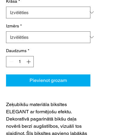
Krāsa
*
Izmērs
*
Daudzums
*
Pievienot grozam
Zeķubikšu materiāla biksītes
ELEGANT ar formējošu efektu.
Dekoratīvā pagarinātā bikšu daļa
novērš berzi augšstilbos, vizuāli tos
slaidinot. Šīs biksītes apvieno labākās