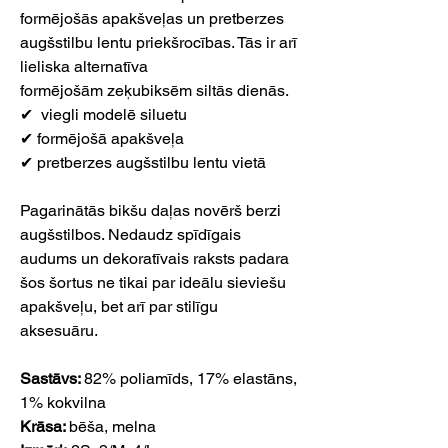
formējošās apakšveļas un pretberzes
augšstilbu lentu priekšrocības. Tās ir arī
lieliska alternatīva
formējošām zeķubiksēm siltās dienās.
✔ viegli modelē siluetu
✔ formējošā apakšveļa
✔ pretberzes augšstilbu lentu vietā
Pagarinātās bikšu daļas novērš berzi
augšstilbos. Nedaudz spīdīgais
audums un dekoratīvais raksts padara
šos šortus ne tikai par ideālu sieviešu
apakšveļu, bet arī par stilīgu
aksesuāru.
Sastāvs:
82% poliamīds, 17% elastāns,
1% kokvilna
Krāsa:
bēša, melna