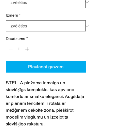
Izmērs
*
Daudzums
*
Pievienot grozam
STELLA pidžama ir maigs un
sievišķīgs komplekts, kas apvieno
komfortu ar smalku eleganci. Augšdaļa
ar plānām lencītēm ir rotāta ar
mežģīnēm dekoltē zonā, piešķirot
modelim vieglumu un izceļot tā
sievišķīgo raksturu.