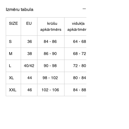
Izmēru tabula
SIZE
EU
krūšu
vidukļa
apkārtmērs
apkārtmērs
S
36
84 - 86
64 - 68
M
38
86 - 90
68 - 72
L
40/42
90 - 98
72 - 80
XL
44
98 - 102
80 - 84
XXL
46
102 - 106
84 - 88