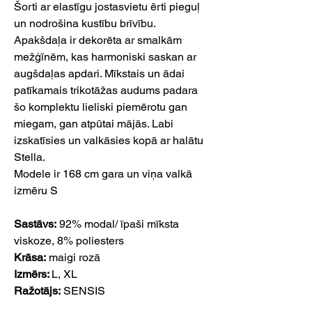
Šorti ar elastīgu jostasvietu ērti pieguļ
un nodrošina kustību brīvību.
Apakšdaļa ir dekorēta ar smalkām
mežģīnēm, kas harmoniski saskan ar
augšdaļas apdari. Mīkstais un ādai
patīkamais trikotāžas audums padara
šo komplektu lieliski piemērotu gan
miegam, gan atpūtai mājās. Labi
izskatīsies un valkāsies kopā ar halātu
Stella.
Modele ir 168 cm gara un viņa valkā
izmēru S
Sastāvs:
92% modal/ īpaši mīksta
viskoze, 8% poliesters
Krāsa:
maigi rozā
Izmērs:
L, XL
Ražotājs:
SENSIS