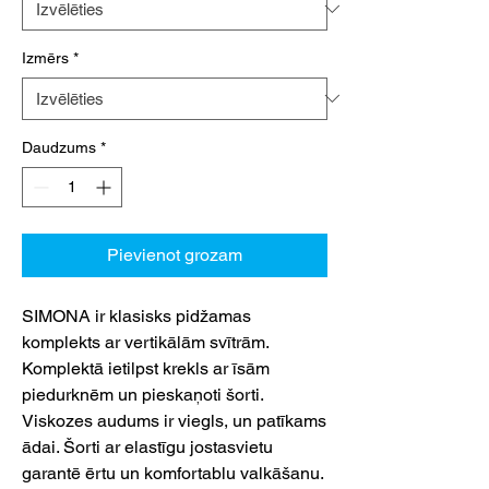
Izmērs
*
Daudzums
*
Pievienot grozam
SIMONA ir klasisks pidžamas
komplekts ar vertikālām svītrām.
Komplektā ietilpst krekls ar īsām
piedurknēm un pieskaņoti šorti.
Viskozes audums ir viegls, un patīkams
ādai. Šorti ar elastīgu jostasvietu
garantē ērtu un komfortablu valkāšanu.