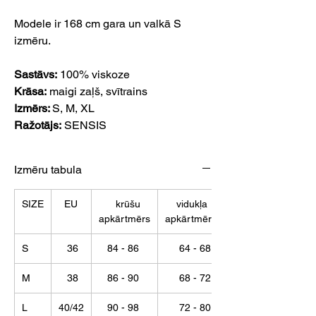
Modele ir 168 cm gara un valkā S
izmēru.
Sastāvs:
100% viskoze
Krāsa:
maigi zaļš, svītrains
Izmērs:
S,
M, XL
Ražotājs:
SENSIS
Izmēru tabula
SIZE
EU
krūšu
vidukļa
apkārtmērs
apkārtmērs
S
36
84 - 86
64 - 68
M
38
86 - 90
68 - 72
L
40/42
90 - 98
72 - 80