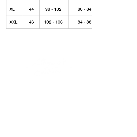
XL
44
98 - 102
80 - 84
XXL
46
102 - 106
84 - 88
© Alisija R 2026
DARBA LAIKS: P-P
8.00-17.00
TĀLRUNIS:
+37125499788
E-PASTS:
info@alisijar.lv
ADRESE:
Voldemāra Baloža iela 13a, Valmiera, LV-