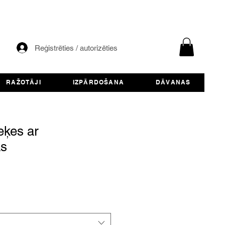
Reģistrēties / autorizēties
RAŽOTĀJI
IZPĀRDOŠANA
DĀVANAS
eķes ar
as