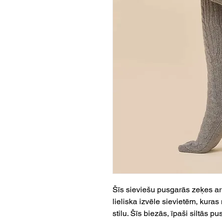
Šīs sieviešu pusgarās zeķes ar
lieliska izvēle sievietēm, kura
stilu. Šīs biezās, īpaši siltās