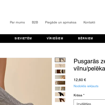
Par mums
B2B
Piegāde un apmaksa
Kontakti
SIEVIETĒM
VĪRIEŠIEM
BĒRNIEM
Pusgarās z
vilnu/pelēk
Cena
12,60 €
Nodoklis iekļauts
Krāsa
*
Izvēlēties