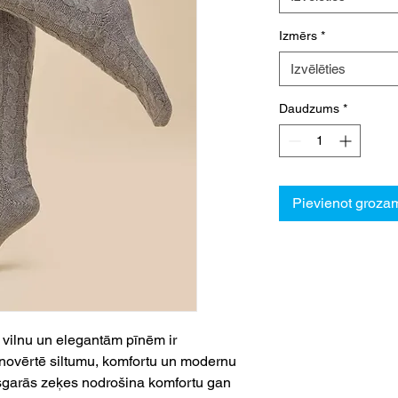
Izmērs
*
Izvēlēties
Daudzums
*
Pievienot groza
 vilnu un elegantām pīnēm ir
s novērtē siltumu, komfortu un modernu
 pusgarās zeķes nodrošina komfortu gan