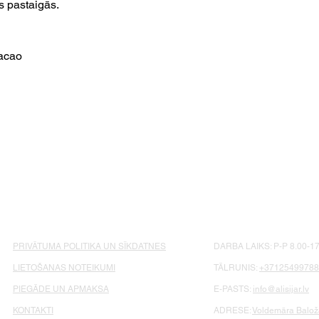
s pastaigās.
cacao
PRIVĀTUMA POLITIKA UN SĪKDATNES
DARBA LAIKS: P-P 8.00-17
LIETOŠANAS NOTEIKUMI
TĀLRUNIS:
+37125499788
PIEGĀDE UN APMAKSA
E-PASTS:
info@alisijar.lv
KONTAKTI
ADRESE:
Voldemāra Baloža