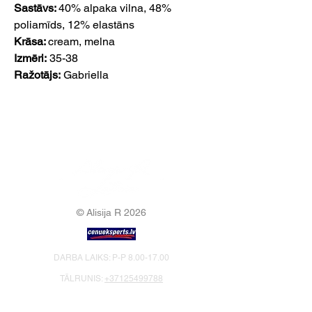
Sastāvs:
40% alpaka vilna, 48%
poliamīds, 12% elastāns
Krāsa:
cream, melna
Izmēri:
35-38
Ražotājs:
Gabriella
© Alisija R 2026
DARBA LAIKS: P-P
8.00-17.00
TĀLRUNIS:
+37125499788
E-PASTS:
info@alisijar.lv