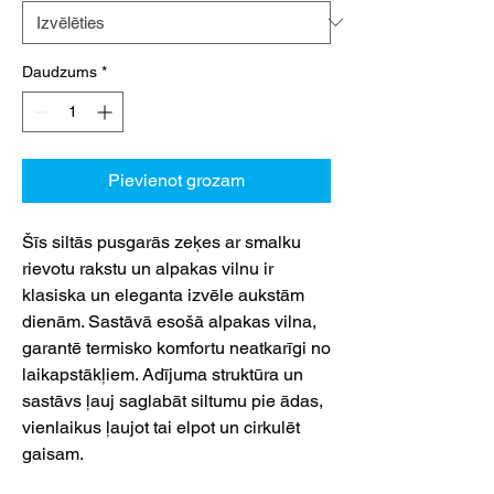
Daudzums
*
Pievienot grozam
Šīs siltās pusgarās zeķes ar smalku
rievotu rakstu un alpakas vilnu ir
klasiska un eleganta izvēle aukstām
dienām. Sastāvā esošā alpakas vilna,
garantē termisko komfortu neatkarīgi no
laikapstākļiem. Adījuma struktūra un
sastāvs ļauj saglabāt siltumu pie ādas,
vienlaikus ļaujot tai elpot un cirkulēt
gaisam.