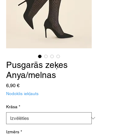
Pusgarās zeķes
Anya/melnas
Cena
6,90 €
Nodoklis iekļauts
Krāsa
*
Izmērs
*