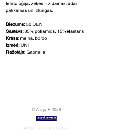
tehnoloģijā, zeķes ir zīdainas, ādai
patīkamas un izturīgas.
Biezums:
50 DEN
Sastāvs:
85% poliamīds, 15%elastāns
Krāsa:
melna, bordo
Izmēri:
UNI
Ražotājs:
Gabriella
© Alisija R 2026
DARBA LAIKS: P-P
8.00-17.00