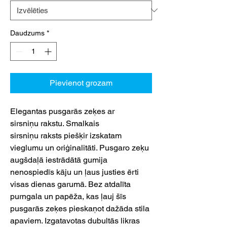
Daudzums
*
Pievienot grozam
Elegantas pusgarās zeķes ar
sirsniņu rakstu. Smalkais
sirsniņu raksts piešķir izskatam
vieglumu un oriģinalitāti. Pusgaro zeķu
augšdaļā iestrādātā gumija
nenospiedīs kāju un ļaus justies ērti
visas dienas garumā. Bez atdalīta
purngala un papēža, kas ļauj šīs
pusgarās zeķes pieskaņot dažāda stila
apaviem. Izgatavotas dubultās likras