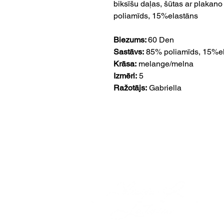
biksīšu daļas, šūtas ar plakano
poliamīds, 15%elastāns
Biezums:
60 Den
Sastāvs:
85% poliamīds, 15%e
Krāsa:
melange/melna
Izmēri:
5
Ražotājs:
Gabriella