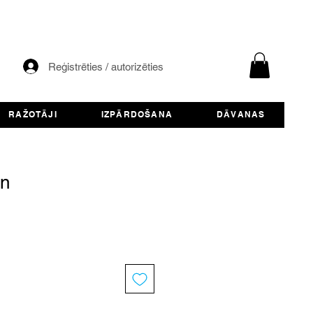
Reģistrēties / autorizēties
RAŽOTĀJI
IZPĀRDOŠANA
DĀVANAS
en