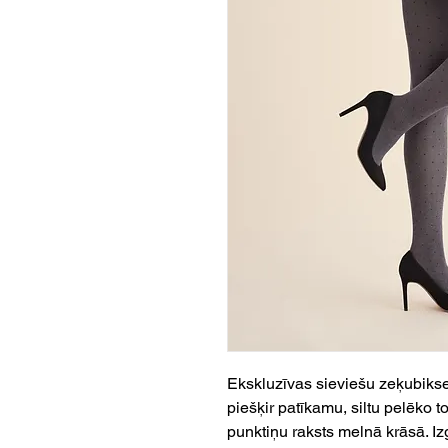
Ekskluzīvas sieviešu zeķubiks
piešķir patīkamu, siltu pelēko t
punktiņu raksts melnā krāsā. Iz