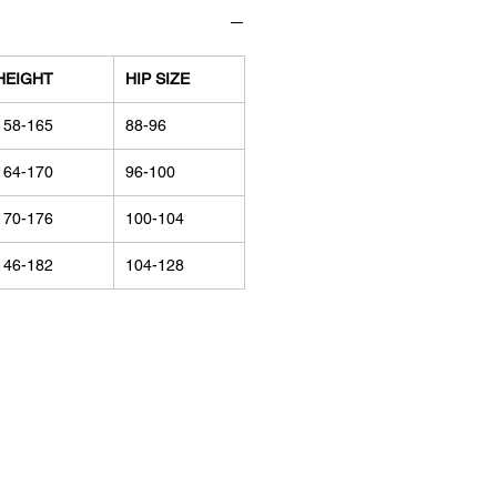
HEIGHT
HIP SIZE
158-165
88-96
164-170
96-100
170-176
100-104
146-182
104-128