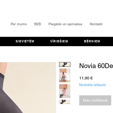
Par mums
B2B
Piegāde un apmaksa
Kontakti
SIEVIETĒM
VĪRIEŠIEM
BĒRNIEM
Novia 60D
Cena
11,90 €
Nodoklis iekļauts
Nav noliktavā