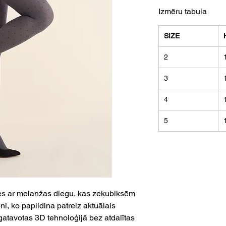
Izmēru tabula
SIZE
2
3
4
5
es ar melanžas diegu, kas zeķubiksēm
oni, ko papildina patreiz aktuālais
gatavotas 3D tehnoloģijā bez atdalītas