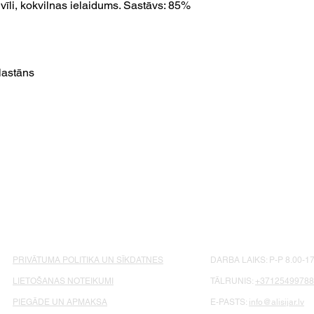
 vīli, kokvilnas ielaidums. Sastāvs: 85%
lastāns
PRIVĀTUMA POLITIKA UN SĪKDATNES
DARBA LAIKS: P-P 8.00-17
LIETOŠANAS NOTEIKUMI
TĀLRUNIS:
+37125499788
PIEGĀDE UN APMAKSA
E-PASTS:
info@alisijar.lv